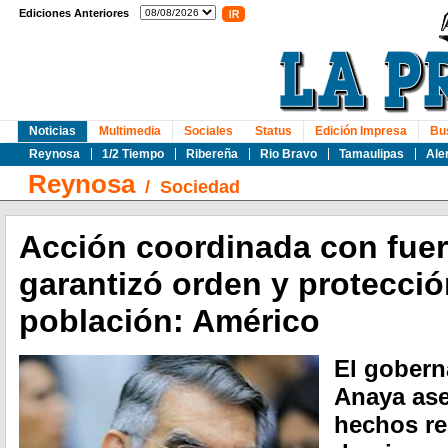
Ediciones Anteriores
Noticias
Multimedia
Sociales
Status
Edición Impresa
Bu
Reynosa
1/2 Tiempo
Ribereña
Rio Bravo
Tamaulipas
Ale
Reynosa
/
Sociedad
Acción coordinada con fuer
garantizó orden y protecció
población: Américo
El gobern
Anaya ase
hechos re