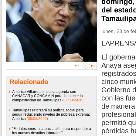
domingo, 
del estad
Tamaulip
lunes, 23 de f
LAPRENS
El goberna
Anaya aseg
registrado
cinco munic
Relacionado
Gobierno d
Américo Villarreal impulsa agenda con
CANACAR y CONCAMIN para fortalecer la
con las fue
competitividad de Tamaulipas
(07/08/2026)
de manera 
Tamaulipas reforzará su política social para
profesiona
seguir reduciendo niveles de pobreza extrema:
Américo
(05/08/2026)
permitió qu
"Fortalecemos la capacitación para responder a
pérdidas 
los nuevos desafíos laborales" :