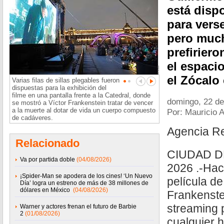
está disp
para vers
pero muc
prefiriero
el espaci
el Zócalo 
Varias filas de sillas plegables fueron
dispuestas para la exhibición del
filme en una pantalla frente a la Catedral, donde
domingo, 22 de
se mostró a Víctor Frankenstein tratar de vencer
a la muerte al dotar de vida un cuerpo compuesto
Por: Mauricio 
de cadáveres.
Agencia R
Relacionado
CIUDAD D
Va por partida doble
(04/08/2026)
2026 .-Hac
¡Spider-Man se apodera de los cines! ‘Un Nuevo
película de
Día’ logra un estreno de más de 38 millones de
dólares en México
(04/08/2026)
Frankenste
streaming 
Warner y actores frenan el futuro de Barbie
2
(01/08/2026)
cualquier 