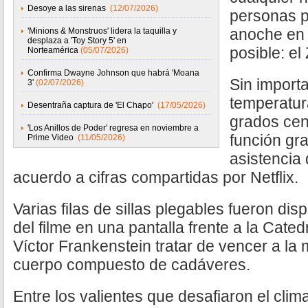
Desoye a las sirenas
(12/07/2026)
personas pr
anoche en 
'Minions & Monstruos' lidera la taquilla y
desplaza a 'Toy Story 5' en
posible: el
Norteamérica
(05/07/2026)
Confirma Dwayne Johnson que habrá 'Moana
Sin importa
3'
(02/07/2026)
temperatur
Desentraña captura de 'El Chapo'
(17/05/2026)
grados cen
'Los Anillos de Poder' regresa en noviembre a
función grat
Prime Video
(11/05/2026)
asistencia
acuerdo a cifras compartidas por Netflix.
Varias filas de sillas plegables fueron dis
del filme en una pantalla frente a la Cate
Víctor Frankenstein tratar de vencer a la 
cuerpo compuesto de cadáveres.
Entre los valientes que desafiaron el clim