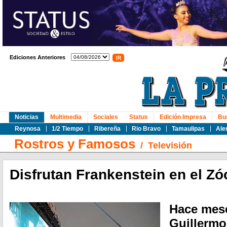
Ediciones Anteriores
Noticias
Multimedia
Sociales
Status
Edición Impresa
Bu
Reynosa
1/2 Tiempo
Ribereña
Rio Bravo
Tamaulipas
Ale
Rostros y Famosos
/
Televisión
Disfrutan Frankenstein en el Zó
Hace mese
Guillermo