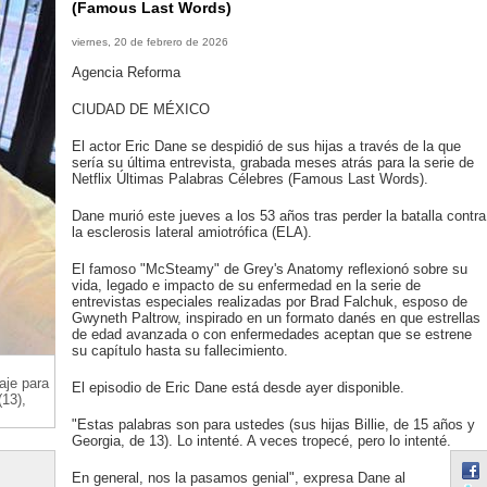
(Famous Last Words)
viernes, 20 de febrero de 2026
Agencia Reforma
CIUDAD DE MÉXICO
El actor Eric Dane se despidió de sus hijas a través de la que
sería su última entrevista, grabada meses atrás para la serie de
Netflix Últimas Palabras Célebres (Famous Last Words).
Dane murió este jueves a los 53 años tras perder la batalla contra
la esclerosis lateral amiotrófica (ELA).
El famoso "McSteamy" de Grey's Anatomy reflexionó sobre su
vida, legado e impacto de su enfermedad en la serie de
entrevistas especiales realizadas por Brad Falchuk, esposo de
Gwyneth Paltrow, inspirado en un formato danés en que estrellas
de edad avanzada o con enfermedades aceptan que se estrene
su capítulo hasta su fallecimiento.
aje para
El episodio de Eric Dane está desde ayer disponible.
(13),
"Estas palabras son para ustedes (sus hijas Billie, de 15 años y
Georgia, de 13). Lo intenté. A veces tropecé, pero lo intenté.
En general, nos la pasamos genial", expresa Dane al