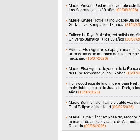
Muere Vincent Pastore, inolvidable estrell
Los Soprano, a los 80 años
(01/08/2026)
Muere Kaylee Hottle, la inolvidable Jia de
Godzilla vs. Kong, a los 18 años
(21/07/2
Fallece LaToya Malcolm, exfinalista de Mi
Universo Jamaica, a los 35 años
(20/07/2
Adiós a Elsa Aguirre: se apaga una de las
últimas divas de la Época de Oro del cine
mexicano
(15/07/2026)
Muere Elsa Aguirre, leyenda de la Época 
del Cine Mexicano, a los 95 años
(15/07/
Hollywood está de luto: muere Sam Neill,
inolvidable estrella de Jurassic Park, a lo
años
(13/07/2026)
Muere Bonnie Tyler, la inolvidable voz det
Total Eclipse of the Heart
(09/07/2026)
Muere Jaime Sánchez Rosaldo, reconoci
mánager de artistas y padre de Alejandra
Rosaldo
(09/06/2026)