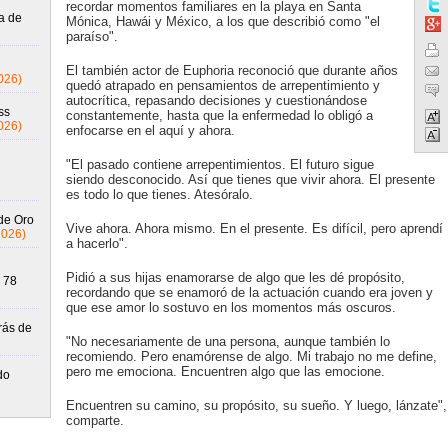
recordar momentos familiares en la playa en Santa
a de
Mónica, Hawái y México, a los que describió como "el
paraíso".
El también actor de Euphoria reconoció que durante años
026)
quedó atrapado en pensamientos de arrepentimiento y
autocrítica, repasando decisiones y cuestionándose
ss
constantemente, hasta que la enfermedad lo obligó a
026)
enfocarse en el aquí y ahora.
"El pasado contiene arrepentimientos. El futuro sigue
siendo desconocido. Así que tienes que vivir ahora. El presente
es todo lo que tienes. Atesóralo.
de Oro
Vive ahora. Ahora mismo. En el presente. Es difícil, pero aprendí
2026)
a hacerlo".
Pidió a sus hijas enamorarse de algo que les dé propósito,
s 78
recordando que se enamoró de la actuación cuando era joven y
que ese amor lo sostuvo en los momentos más oscuros.
rás de
"No necesariamente de una persona, aunque también lo
recomiendo. Pero enamórense de algo. Mi trabajo no me define,
pero me emociona. Encuentren algo que las emocione.
do
Encuentren su camino, su propósito, su sueño. Y luego, lánzate",
comparte.