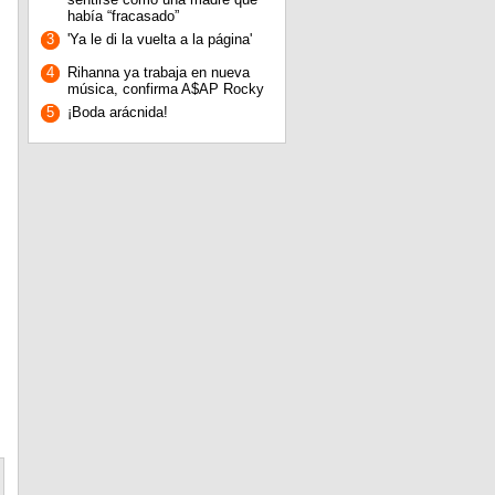
había “fracasado”
3
'Ya le di la vuelta a la página'
4
Rihanna ya trabaja en nueva
música, confirma A$AP Rocky
5
¡Boda arácnida!