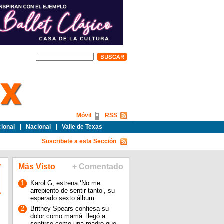
Móvil
RSS
cional
Nacional
Valle de Texas
Suscribete a esta Sección
Más Visto
+ Comentado
1
Karol G, estrena ‘No me
arrepiento de sentir tanto’, su
esperado sexto álbum
2
Britney Spears confiesa su
dolor como mamá: llegó a
sentirse como una madre que