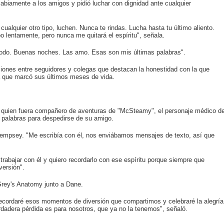
sabiamente a los amigos y pidió luchar con dignidad ante cualquier
ualquier otro tipo, luchen. Nunca te rindas. Lucha hasta tu último aliento.
 lentamente, pero nunca me quitará el espíritu", señala.
 todo. Buenas noches. Las amo. Esas son mis últimas palabras".
ciones entre seguidores y colegas que destacan la honestidad con la que
 que marcó sus últimos meses de vida.
quien fuera compañero de aventuras de "McSteamy", el personaje médico d
 palabras para despedirse de su amigo.
o Dempsey. "Me escribía con él, nos enviábamos mensajes de texto, así que
trabajar con él y quiero recordarlo con ese espíritu porque siempre que
versión".
rey's Anatomy junto a Dane.
 recordaré esos momentos de diversión que compartimos y celebraré la alegría
erdadera pérdida es para nosotros, que ya no la tenemos", señaló.