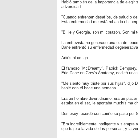
Habló también de la importancia de elegir 
adversidad.
"Cuando enfrenten desafíos, de salud o de c
Esta enfermedad me está robando el cuerpo
"Billie y Georgia, son mi corazón. Son mi
La entrevista ha generado una ola de reac
Dane enfrentó su enfermedad degenerativa
Adiós al amigo
El famoso "McDreamy", Patrick Dempsey, 
Eric Dane en Grey's Anatomy, dedicó unas
"Me siento muy triste por sus hijas", dij
hablé con él hace una semana.
Era un hombre divertidísimo; era un placer 
estaba en el set, le aportaba muchísima di
Dempsey recordó con cariño su paso por G
"Era increíblemente inteligente y siempre
que trajo a la vida de las personas, y la v