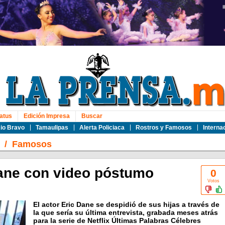
atus
Edición Impresa
Buscar
io Bravo
Tamaulipas
Alerta Policiaca
Rostros y Famosos
Interna
/
Famosos
Dane con video póstumo
0
Votos
El actor Eric Dane se despidió de sus hijas a través de
la que sería su última entrevista, grabada meses atrás
para la serie de Netflix Últimas Palabras Célebres