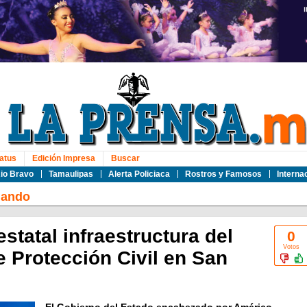
atus
Edición Impresa
Buscar
io Bravo
Tamaulipas
Alerta Policiaca
Rostros y Famosos
Interna
nando
statal infraestructura del
0
Votos
 Protección Civil en San