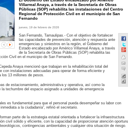
El Gobierno del Estado encabezado por Américo
Villarreal Anaya, a través de la Secretaría de Obras
Públicas (SOP) rehabilita las instalaciones del Centro
Regional de Protección Civil en el municipio de San
Fernando
jueves, 19 de febrero de 2026
San Fernando, Tamaulipas.- Con el objetivo de fortalecer
las capacidades de prevención, atención y respuesta ante
emergencias y siniestros en la región, el Gobierno del
Estado encabezado por Américo Villarreal Anaya, a través
de la Secretaría de Obras Públicas (SOP) rehabilita las
cción Civil en el municipio de San Fernando.
 Cepeda Anaya mencionó que trabajan en la rehabilitación total del
nte con instalaciones adecuadas para operar de forma eficiente y
a los 13 millones de pesos.
as de estacionamiento, administrativa y operativa, así como la
 de la techumbre del espacio asignado a unidades de emergencia
nales es fundamental para que el personal pueda desempeñar su labor con
nmediata a la ciudadanía”, refirió el secretario.
an parte de la estrategia estatal orientada a fortalecer la infraestructura
ón civil sólido y eficiente, con la capacidad de proporcionar atención oportun
eorológicos, contingencias ambientales y cualquier otra situación de riesgo.