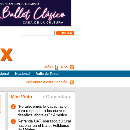
Móvil
RSS
cional
Nacional
Valle de Texas
Suscribete a esta Sección
Más Visto
+ Comentado
1
"Fortalecemos la capacitación
para responder a los nuevos
desafíos laborales" : Américo
2
Refrenda UAT liderazgo cultural
nacional en el Ballet Folklórico
de México