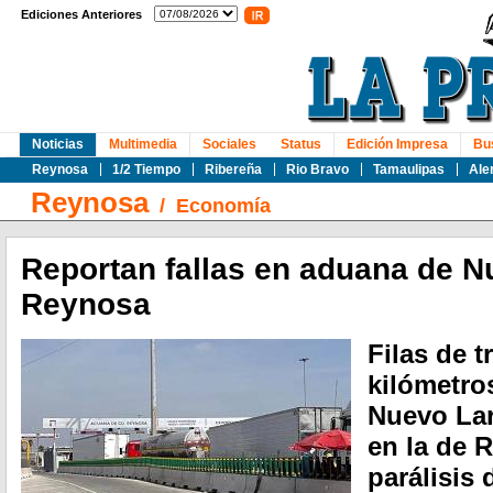
Ediciones Anteriores
Noticias
Multimedia
Sociales
Status
Edición Impresa
Bu
Reynosa
1/2 Tiempo
Ribereña
Rio Bravo
Tamaulipas
Ale
Reynosa
/
Economía
Reportan fallas en aduana de N
Reynosa
Filas de t
kilómetro
Nuevo Lar
en la de 
parálisis