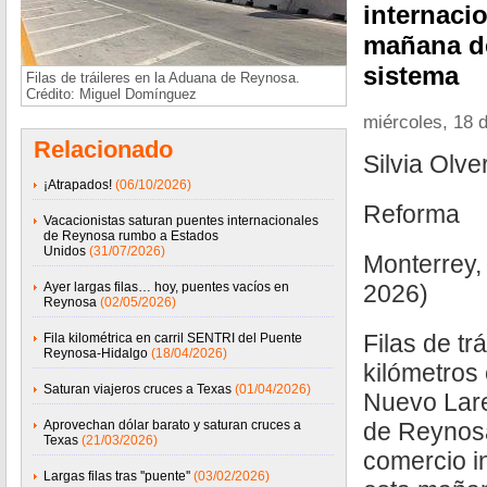
internacio
mañana de
sistema
Filas de tráileres en la Aduana de Reynosa.
Crédito: Miguel Domínguez
miércoles, 18 
Relacionado
Silvia Olve
¡Atrapados!
(06/10/2026)
Reforma
Vacacionistas saturan puentes internacionales
de Reynosa rumbo a Estados
Unidos
(31/07/2026)
Monterrey,
Ayer largas filas… hoy, puentes vacíos en
2026)
Reynosa
(02/05/2026)
Filas de tr
Fila kilométrica en carril SENTRI del Puente
Reynosa-Hidalgo
(18/04/2026)
kilómetros
Saturan viajeros cruces a Texas
(01/04/2026)
Nuevo Lare
Aprovechan dólar barato y saturan cruces a
de Reynosa
Texas
(21/03/2026)
comercio in
Largas filas tras ''puente''
(03/02/2026)