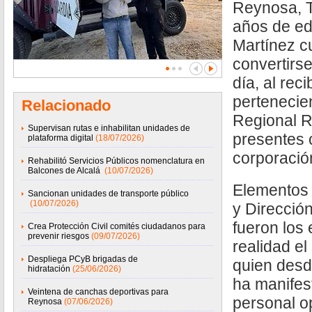
Reynosa, T
años de ed
Martínez c
convertirs
día, al reci
pertenecie
Relacionado
Regional R
Supervisan rutas e inhabilitan unidades de
presentes c
plataforma digital
(18/07/2026)
corporación
Rehabilitó Servicios Públicos nomenclatura en
Balcones de Alcalá
(10/07/2026)
Elementos 
Sancionan unidades de transporte público
(10/07/2026)
y Dirección
fueron los
Crea Protección Civil comités ciudadanos para
prevenir riesgos
(09/07/2026)
realidad e
Despliega PCyB brigadas de
quien des
hidratación
(25/06/2026)
ha manifes
Veintena de canchas deportivas para
personal op
Reynosa
(07/06/2026)