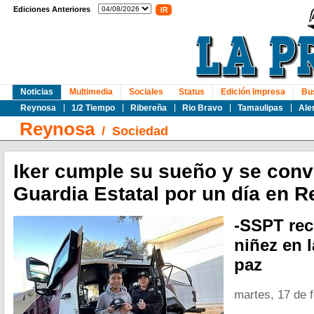
Ediciones Anteriores
Noticias
Multimedia
Sociales
Status
Edición Impresa
Bu
Reynosa
1/2 Tiempo
Ribereña
Rio Bravo
Tamaulipas
Ale
Reynosa
/
Sociedad
Iker cumple su sueño y se conv
Guardia Estatal por un día en 
-SSPT rec
niñez en l
paz
martes, 17 de 