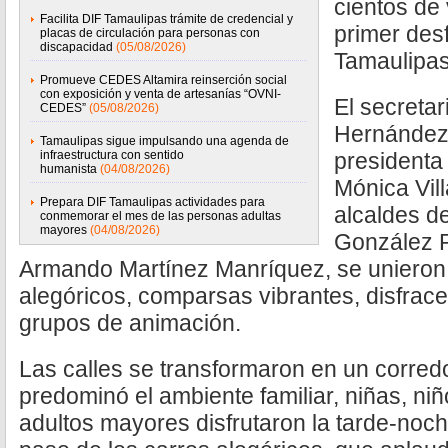
cientos de 
Facilita DIF Tamaulipas trámite de credencial y
primer desf
placas de circulación para personas con
discapacidad
(05/08/2026)
Tamaulipa
Promueve CEDES Altamira reinserción social
con exposición y venta de artesanías “OVNI-
El secreta
CEDES”
(05/08/2026)
Hernández 
Tamaulipas sigue impulsando una agenda de
infraestructura con sentido
presidenta
humanista
(04/08/2026)
Mónica Vill
Prepara DIF Tamaulipas actividades para
alcaldes d
conmemorar el mes de las personas adultas
mayores
(04/08/2026)
González R
Armando Martínez Manríquez, se unieron a
alegóricos, comparsas vibrantes, disfrac
grupos de animación.
Las calles se transformaron en un corred
predominó el ambiente familiar, niñas, ni
adultos mayores disfrutaron la tarde-noc