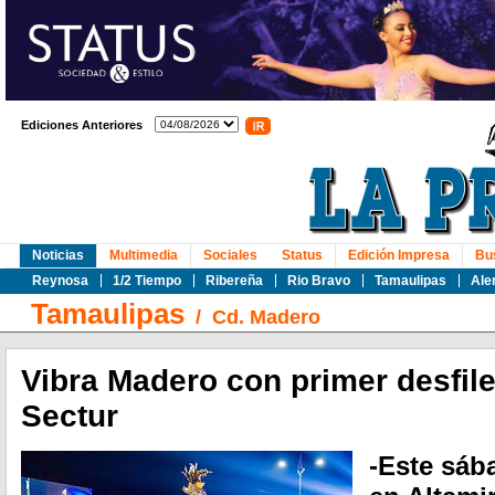
Ediciones Anteriores
Noticias
Multimedia
Sociales
Status
Edición Impresa
Bu
Reynosa
1/2 Tiempo
Ribereña
Rio Bravo
Tamaulipas
Ale
Tamaulipas
/
Cd. Madero
Vibra Madero con primer desfile
Sectur
-Este sába