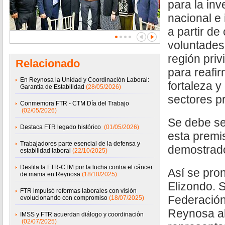
para la inv
nacional e 
a partir de
voluntades
región priv
Relacionado
para reafir
En Reynosa la Unidad y Coordinación Laboral:
fortaleza y
Garantía de Estabilidad
(28/05/2026)
sectores p
Conmemora FTR - CTM Día del Trabajo
(02/05/2026)
Se debe se
Destaca FTR legado histórico
(01/05/2026)
esta premi
Trabajadores parte esencial de la defensa y
demostrado
estabilidad laboral
(22/10/2025)
Desfila la FTR-CTM por la lucha contra el cáncer
Así se pro
de mama en Reynosa
(18/10/2025)
Elizondo. S
FTR impulsó reformas laborales con visión
Federación
evolucionando con compromiso
(18/07/2025)
Reynosa al
IMSS y FTR acuerdan diálogo y coordinación
(02/07/2025)