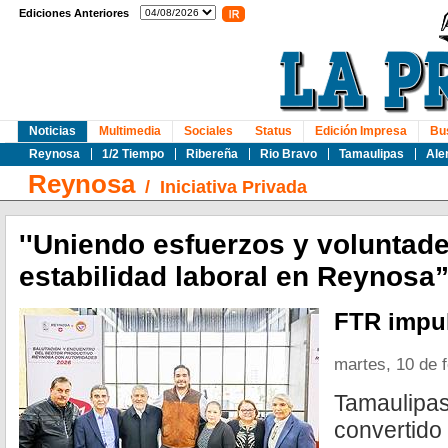
Ediciones Anteriores
Noticias
Multimedia
Sociales
Status
Edición Impresa
Bu
Reynosa
1/2 Tiempo
Ribereña
Rio Bravo
Tamaulipas
Ale
Reynosa
/
Iniciativa Privada
''Uniendo esfuerzos y voluntad
estabilidad laboral en Reynosa
FTR impul
martes, 10 de 
Tamaulipa
convertido 