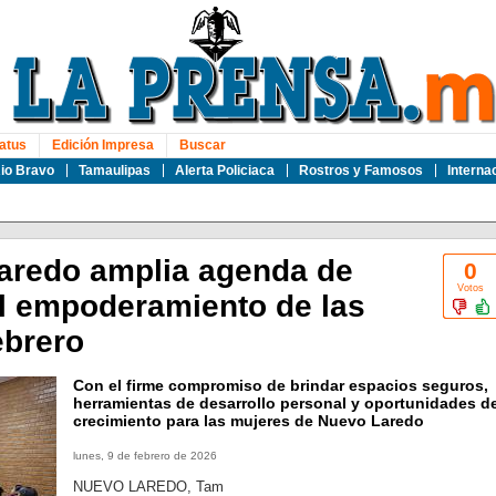
atus
Edición Impresa
Buscar
io Bravo
Tamaulipas
Alerta Policiaca
Rostros y Famosos
Interna
redo amplia agenda de
0
Votos
el empoderamiento de las
ebrero
Con el firme compromiso de brindar espacios seguros,
herramientas de desarrollo personal y oportunidades d
crecimiento para las mujeres de Nuevo Laredo
lunes, 9 de febrero de 2026
NUEVO LAREDO, Tam