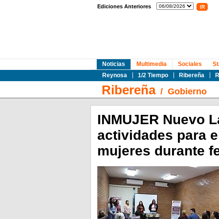
Ediciones Anteriores
Noticias
Multimedia
Sociales
St
Reynosa
1/2 Tiempo
Ribereña
R
Ribereña
/
Gobierno
INMUJER Nuevo La
actividades para 
mujeres durante f