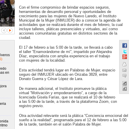
Con el firme compromiso de brindar espacios seguros,
herramientas de desarrollo personal y oportunidades de
crecimiento para las mujeres de Nuevo Laredo, el Instituto
Municipal de la Mujer (INMUJER) dio a conocer la agenda de
actividades que se realizará durante el mes de febrero, la cual
incluye talleres, pláticas presenciales y virtuales, así como
acciones comunitarias gratuitas en distintos sectores de la
ciudad.
El 17 de febrero a las 5:00 de la tarde, se llevará a cabo
el taller “Enamorándome de mí”, impartido por Alejandra
Viveros
Díaz, especialista con amplia experiencia en el trabajo
6)
con mujeres de la localidad.
redo
Esta actividad tendrá lugar en Palabras de Mujer, espacio
nas en
seguro del INMUJER ubicado en Orizaba 3829, entre
Donato Guerra y César López de Lara.
jora
De manera adicional, el Instituto promueve la plática
virtual “Motivación y empoderamiento”, a cargo de la
licenciada Gisela Farías, que se realizará el 10 de febrero
a las 5:00 de la tarde, a través de la plataforma Zoom, con
eria
registro previo.
Otra actividad relevante será la plática “Conciencia emocional del
sueño a la realidad”, programada para el 12 de febrero a las 5:00
enida
de la tarde, también en el salón Palabra de Mujer.
ritmo