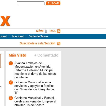
Móvil
RSS
cional
Nacional
Valle de Texas
Suscribete a esta Sección
Más Visto
+ Comentado
1
Avanza Trabajos de
Modernización en Avenida
Reforma Gobierno Municipal
mantiene el ritmo de las obras
prioritarias
2
Gobierno Municipal acerca
servicios y apoyos a familias
e
con “Presidencia Cerquita de
Ti”
3
Gobierno Municipal y Estatal
celebrarán Feria del Empleo el
próximo 18 de Agosto