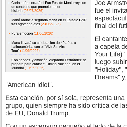
Joe Armstr
Carín León cerrará el Fan Fest de Monterrey con
un concierto que promete hacer
fue el invit
historia
(03/07/2026)
espectácul
Maná anuncia segunda fecha en el Estadio GNP
tras agotar boletos
(23/06/2026)
final del f
Pura emoción
(11/06/2026)
El cantant
Maná llevará su celebración de 40 años a
a capela d
Latinoamérica con el “Vivir Sin Aire
Tour”
(11/06/2026)
Your Life)"
Con nervios y emoción, Alejandro Fernández se
luego subir
prepara para cantar el Himno Nacional en el
"Holiday",
Mundial
(10/06/2026)
Dreams" y,
"American Idiot".
Esta canción, por sí sola, representa una 
grupo, quien siempre ha sido crítica de la
de EU, Donald Trump.
Con un escenario pequeño al lado de la 