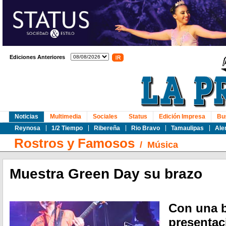
Ediciones Anteriores
Noticias
Multimedia
Sociales
Status
Edición Impresa
Bu
Reynosa
1/2 Tiempo
Ribereña
Rio Bravo
Tamaulipas
Ale
Rostros y Famosos
/
Música
Muestra Green Day su brazo
Con una b
presentac