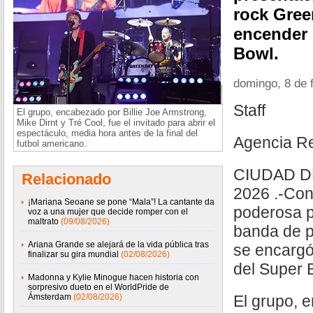
rock Gree
encender l
Bowl.
domingo, 8 de 
Staff
El grupo, encabezado por Billie Joe Armstrong,
Mike Dirnt y Tré Cool, fue el invitado para abrir el
espectáculo, media hora antes de la final del
Agencia R
futbol americano.
CIUDAD D
Relacionado
2026 .-Con
¡Mariana Seoane se pone “Mala”! La cantante da
poderosa p
voz a una mujer que decide romper con el
maltrato
(09/08/2026)
banda de 
Ariana Grande se alejará de la vida pública tras
se encargó
finalizar su gira mundial
(02/08/2026)
del Super 
Madonna y Kylie Minogue hacen historia con
sorpresivo dueto en el WorldPride de
Ámsterdam
(02/08/2026)
El grupo, e