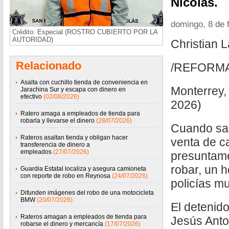
Nicolás.
domingo, 8 de 
Crédito: Especial (ROSTRO CUBIERTO POR LA
AUTORIDAD)
Christian L
Relacionado
/REFORM
Asalta con cuchillo tienda de conveniencia en
Monterrey,
Jarachina Sur y escapa con dinero en
efectivo
(02/08/2026)
2026)
Ratero amaga a empleados de tienda para
robarla y llevarse el dinero
(28/07/2026)
Cuando sal
Rateros asaltan tienda y obligan hacer
venta de c
transferencia de dinero a
empleados
(27/07/2026)
presuntam
robar, un 
Guardia Estatal localiza y asegura camioneta
con reporte de robo en Reynosa
(24/07/2026)
policías mu
Difunden imágenes del robo de una motocicleta
BMW
(20/07/2026)
El detenido
Rateros amagan a empleados de tienda para
Jesús Anto
robarse el dinero y mercancía
(17/07/2026)