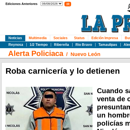
Ediciones Anteriores
Noticias
Multimedia
Sociales
Status
Edición Impresa
Bu
Reynosa
1/2 Tiempo
Ribereña
Rio Bravo
Tamaulipas
Ale
Alerta Policiaca
/
Nuevo León
Roba carnicería y lo detienen
Cuando sa
venta de 
presuntam
un hombre
policías 