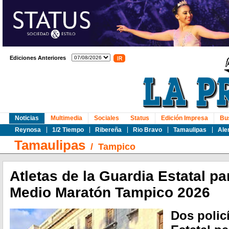
Ediciones Anteriores
Noticias
Multimedia
Sociales
Status
Edición Impresa
Bu
Reynosa
1/2 Tiempo
Ribereña
Rio Bravo
Tamaulipas
Ale
Tamaulipas
/
Tampico
Atletas de la Guardia Estatal pa
Medio Maratón Tampico 2026
Dos polic