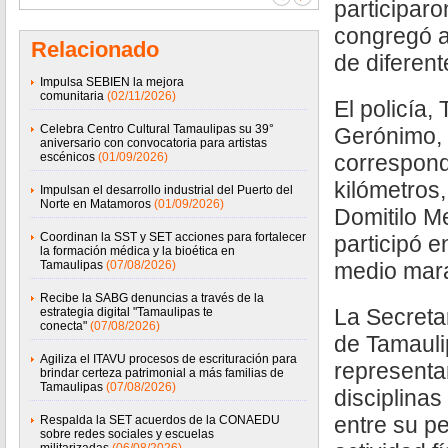
participar
congregó a
Relacionado
de diferent
Impulsa SEBIEN la mejora
comunitaria
(02/11/2026)
El policía
Celebra Centro Cultural Tamaulipas su 39°
Gerónimo, c
aniversario con convocatoria para artistas
escénicos
(01/09/2026)
correspondi
kilómetros,
Impulsan el desarrollo industrial del Puerto del
Norte en Matamoros
(01/09/2026)
Domitilo Me
Coordinan la SST y SET acciones para fortalecer
participó en
la formación médica y la bioética en
Tamaulipas
(07/08/2026)
medio mar
Recibe la SABG denuncias a través de la
La Secreta
estrategia digital "Tamaulipas te
conecta"
(07/08/2026)
de Tamauli
Agiliza el ITAVU procesos de escrituración para
representa
brindar certeza patrimonial a más familias de
Tamaulipas
(07/08/2026)
disciplinas
entre su pe
Respalda la SET acuerdos de la CONAEDU
sobre redes sociales y escuelas