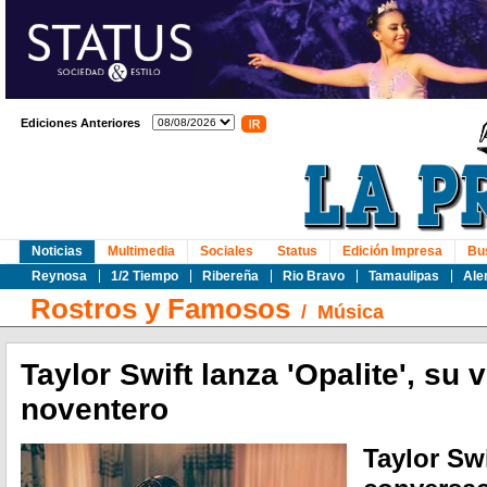
Ediciones Anteriores
Noticias
Multimedia
Sociales
Status
Edición Impresa
Bu
Reynosa
1/2 Tiempo
Ribereña
Rio Bravo
Tamaulipas
Ale
Rostros y Famosos
/
Música
Taylor Swift lanza 'Opalite', su
noventero
Taylor Sw