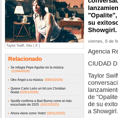
conversac
lanzamien
"Opalite"
su exitos
Showgirl.
viernes, 6 de f
Taylor Swift, foto ( X )
Agencia R
Relacionado
CIUDAD D
Se refugia Pepe Aguilar en la música
(22/04/2026)
Taylor Swif
Otro Ángel a la música
(08/03/2026)
conversació
lanzamient
Quiere Carin León un hit con Christian
Nodal
(02/01/2026)
de "Opalite
Spotify confirma a Bad Bunny como el más
de su exito
escuchado de 2025
(03/12/2025)
a Showgirl.
Ahora viene como 'Antro'
(28/11/2025)