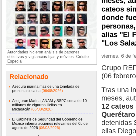
meses, au
cateos si
donde fue
personas,
alias "El 
"Los Sala
Autoridades hicieron análisis de patrones
viernes, 6 de f
delictivos y vigilancias fijas y móviles. Crédito:
Especial
Grupo RE
(06 febrer
Relacionado
Asegura marina más de una tonelada de
Tras una i
presunta cocaína
(06/08/2026)
meses, aut
Aseguran Marina, ANAM y SSPC cerca de 10
12 cateos
millones de cigarros Ilícitos en
Michoacán
(06/08/2026)
Querétaro
El Gabinete de Seguridad del Gobierno de
detenidas
México informa acciones relevantes del 05 de
agosto de 2026
(06/08/2026)
ellas Diego