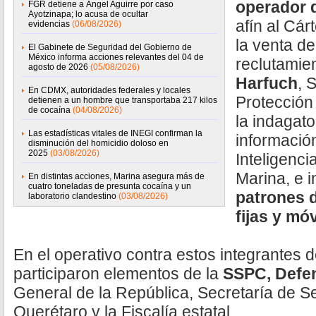
operador 
FGR detiene a Ángel Aguirre por caso
Ayotzinapa; lo acusa de ocultar
afín al Cár
evidencias
(06/08/2026)
la venta de
El Gabinete de Seguridad del Gobierno de
México informa acciones relevantes del 04 de
reclutamie
agosto de 2026
(05/08/2026)
Harfuch
, 
En CDMX, autoridades federales y locales
Protección
detienen a un hombre que transportaba 217 kilos
de cocaína
(04/08/2026)
la indagato
Las estadísticas vitales de INEGI confirman la
informació
disminución del homicidio doloso en
2025
(03/08/2026)
Inteligenci
Marina, e i
En distintas acciones, Marina asegura más de
cuatro toneladas de presunta cocaína y un
patrones d
laboratorio clandestino
(03/08/2026)
fijas y mó
En el operativo contra estos integrantes de
participaron elementos de la
SSPC, Defen
General de la República, Secretaría de 
Querétaro y la Fiscalía estatal.