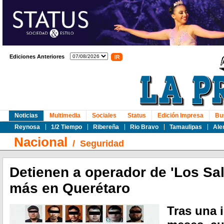
Ediciones Anteriores
Noticias
Multimedia
Sociales
Status
Edición Impresa
Bu
Reynosa
1/2 Tiempo
Ribereña
Rio Bravo
Tamaulipas
Ale
Nacional
/
Seguridad
Detienen a operador de 'Los Sal
más en Querétaro
Tras una 