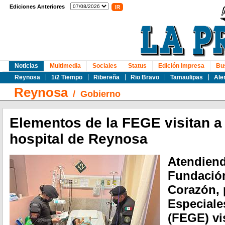
Ediciones Anteriores
Noticias
Multimedia
Sociales
Status
Edición Impresa
Bu
Reynosa
1/2 Tiempo
Ribereña
Rio Bravo
Tamaulipas
Ale
Reynosa
/
Gobierno
Elementos de la FEGE visitan 
hospital de Reynosa
Atendiend
Fundació
Corazón, 
Especiale
(FEGE) vi