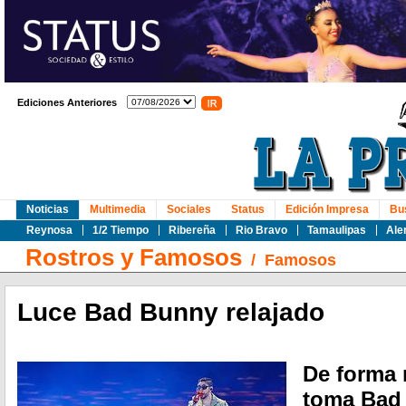
Ediciones Anteriores
Noticias
Multimedia
Sociales
Status
Edición Impresa
Bu
Reynosa
1/2 Tiempo
Ribereña
Rio Bravo
Tamaulipas
Ale
Rostros y Famosos
/
Famosos
Luce Bad Bunny relajado
De forma r
toma Bad 