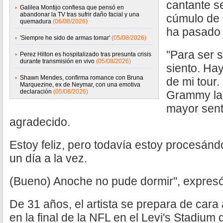
cantante se
Galilea Montijo confiesa que pensó en
abandonar la TV tras sufrir daño facial y una
cúmulo de 
quemadura
(06/08/2026)
ha pasado 
'Siempre he sido de armas tomar'
(05/08/2026)
"Para ser 
Perez Hilton es hospitalizado tras presunta crisis
durante transmisión en vivo
(05/08/2026)
siento. Hay
Shawn Mendes, confirma romance con Bruna
de mi tour
Marquezine, ex de Neymar, con una emotiva
declaración
(05/08/2026)
Grammy la
mayor sent
agradecido.
Estoy feliz, pero todavía estoy procesán
un día a la vez.
(Bueno) Anoche no pude dormir", expresó 
De 31 años, el artista se prepara de car
en la final de la NFL en el Levi's Stadium 