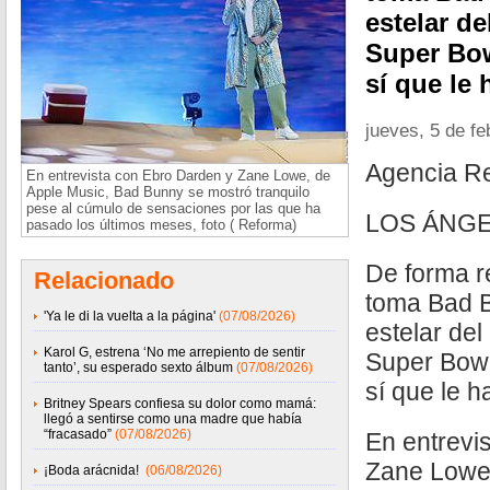
estelar d
Super Bow
sí que le 
jueves, 5 de f
Agencia R
En entrevista con Ebro Darden y Zane Lowe, de
Apple Music, Bad Bunny se mostró tranquilo
pese al cúmulo de sensaciones por las que ha
LOS ÁNGE
pasado los últimos meses, foto ( Reforma)
De forma re
Relacionado
toma Bad B
'Ya le di la vuelta a la página'
(07/08/2026)
estelar del
Karol G, estrena ‘No me arrepiento de sentir
Super Bowl
tanto’, su esperado sexto álbum
(07/08/2026)
sí que le h
Britney Spears confiesa su dolor como mamá:
llegó a sentirse como una madre que había
“fracasado”
(07/08/2026)
En entrevi
Zane Lowe,
¡Boda arácnida!
(06/08/2026)