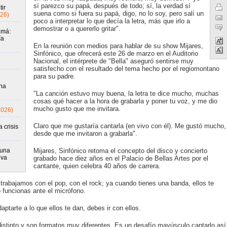
sí parezco su papá, después de todo; sí, la verdad sí
ir
suena como si fuera su papá, digo, no lo soy, pero salí un
26)
poco a interpretar lo que decía la letra, más que irlo a
demostrar o a quererlo gritar".
amá:
ía
En la reunión con medios para hablar de su show Mijares,
Sinfónico, que ofrecerá este 26 de marzo en el Auditorio
Nacional, el intérprete de "Bella" aseguró sentirse muy
satisfecho con el resultado del tema hecho por el regiomontano
para su padre.
una
"La canción estuvo muy buena, la letra te dice mucho, muchas
cosas qué hacer a la hora de grabarla y poner tu voz, y me dio
mucho gusto que me invitara.
2026)
Claro que me gustaría cantarla (en vivo con él). Me gustó mucho,
 crisis
desde que me invitaron a grabarla".
runa
Mijares, Sinfónico retoma el concepto del disco y concierto
iva
grabado hace diez años en el Palacio de Bellas Artes por el
cantante, quien celebra 40 años de carrera.
trabajamos con el pop, con el rock; ya cuando tienes una banda, ellos te
funcionas ante el micrófono.
aptarte a lo que ellos te dan, debes ir con ellos.
istinto y son formatos muy diferentes. Es un desafío mayúsculo cantarlo así