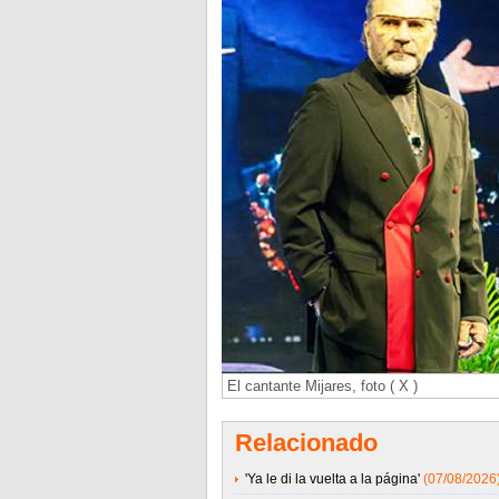
El cantante Mijares, foto ( X )
Relacionado
'Ya le di la vuelta a la página'
(07/08/2026