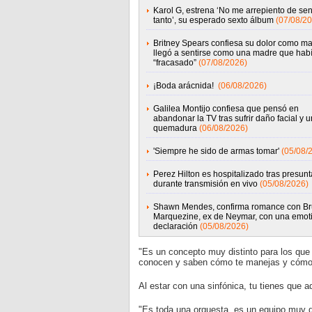
Karol G, estrena ‘No me arrepiento de sent
tanto’, su esperado sexto álbum
(07/08/20
Britney Spears confiesa su dolor como m
llegó a sentirse como una madre que hab
“fracasado”
(07/08/2026)
¡Boda arácnida!
(06/08/2026)
Galilea Montijo confiesa que pensó en
abandonar la TV tras sufrir daño facial y 
quemadura
(06/08/2026)
'Siempre he sido de armas tomar'
(05/08/
Perez Hilton es hospitalizado tras presunta
durante transmisión en vivo
(05/08/2026)
Shawn Mendes, confirma romance con B
Marquezine, ex de Neymar, con una emot
declaración
(05/08/2026)
"Es un concepto muy distinto para los que 
conocen y saben cómo te manejas y cómo 
Al estar con una sinfónica, tu tienes que ad
"Es toda una orquesta, es un equipo muy d