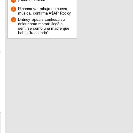
4
Rihanna ya trabaja en nueva
música, confirma A$AP Rocky
5
Britney Spears confiesa su
dolor como mamá: llegó a
sentirse como una madre que
había “fracasado”
e