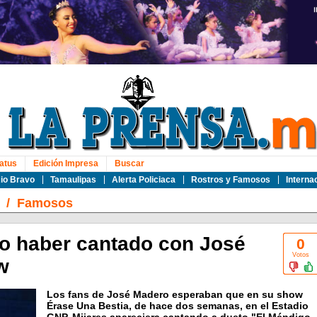
atus
Edición Impresa
Buscar
io Bravo
Tamaulipas
Alerta Policiaca
Rostros y Famosos
Interna
/
Famosos
o haber cantado con José
0
Votos
w
Los fans de José Madero esperaban que en su show
Érase Una Bestia, de hace dos semanas, en el Estadio