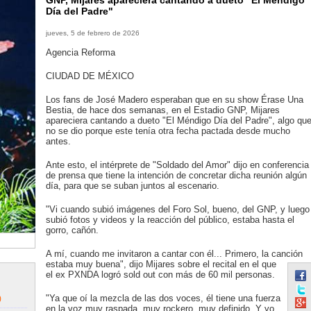
GNP, Mijares apareciera cantando a dueto "El Méndigo
Día del Padre"
jueves, 5 de febrero de 2026
Agencia Reforma
CIUDAD DE MÉXICO
Los fans de José Madero esperaban que en su show Érase Una
Bestia, de hace dos semanas, en el Estadio GNP, Mijares
apareciera cantando a dueto "El Méndigo Día del Padre", algo qu
no se dio porque este tenía otra fecha pactada desde mucho
antes.
Ante esto, el intérprete de "Soldado del Amor" dijo en conferencia
de prensa que tiene la intención de concretar dicha reunión algún
día, para que se suban juntos al escenario.
"Vi cuando subió imágenes del Foro Sol, bueno, del GNP, y luego
subió fotos y videos y la reacción del público, estaba hasta el
gorro, cañón.
A mí, cuando me invitaron a cantar con él... Primero, la canción
estaba muy buena", dijo Mijares sobre el recital en el que
el ex PXNDA logró sold out con más de 60 mil personas.
"Ya que oí la mezcla de las dos voces, él tiene una fuerza
)
en la voz muy raspada, muy rockero, muy definido. Y yo