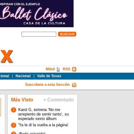
Móvil
RSS
cional
Nacional
Valle de Texas
Suscribete a esta Sección
Más Visto
+ Comentado
1
Karol G, estrena ‘No me
arrepiento de sentir tanto’, su
esperado sexto álbum
2
'Ya le di la vuelta a la página'
3
¡Boda arácnida!