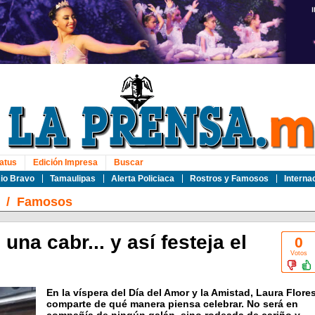
atus
Edición Impresa
Buscar
io Bravo
Tamaulipas
Alerta Policiaca
Rostros y Famosos
Interna
/
Famosos
una cabr... y así festeja el
0
Votos
En la víspera del Día del Amor y la Amistad, Laura Flore
comparte de qué manera piensa celebrar. No será en