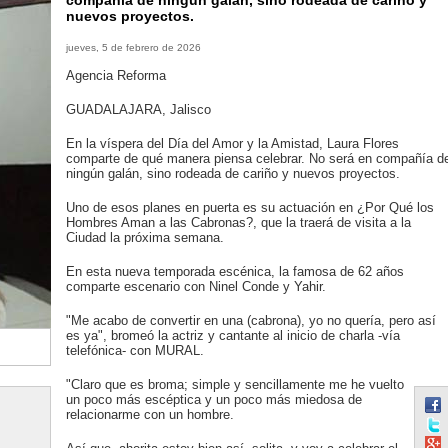
compañía de ningún galán, sino rodeada de cariño y
nuevos proyectos.
jueves, 5 de febrero de 2026
Agencia Reforma
GUADALAJARA, Jalisco
En la víspera del Día del Amor y la Amistad, Laura Flores
comparte de qué manera piensa celebrar. No será en compañía d
ningún galán, sino rodeada de cariño y nuevos proyectos.
Uno de esos planes en puerta es su actuación en ¿Por Qué los
Hombres Aman a las Cabronas?, que la traerá de visita a la
Ciudad la próxima semana.
En esta nueva temporada escénica, la famosa de 62 años
comparte escenario con Ninel Conde y Yahir.
"Me acabo de convertir en una (cabrona), yo no quería, pero así
es ya", bromeó la actriz y cantante al inicio de charla -vía
telefónica- con MURAL.
"Claro que es broma; simple y sencillamente me he vuelto
un poco más escéptica y un poco más miedosa de
relacionarme con un hombre.