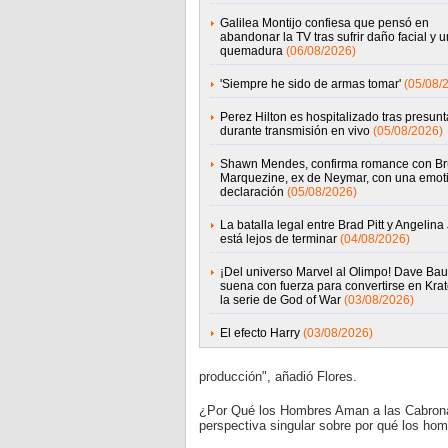
Galilea Montijo confiesa que pensó en
abandonar la TV tras sufrir daño facial y 
quemadura
(06/08/2026)
'Siempre he sido de armas tomar'
(05/08/
Perez Hilton es hospitalizado tras presunta
durante transmisión en vivo
(05/08/2026)
Shawn Mendes, confirma romance con B
Marquezine, ex de Neymar, con una emot
declaración
(05/08/2026)
La batalla legal entre Brad Pitt y Angelina 
está lejos de terminar
(04/08/2026)
¡Del universo Marvel al Olimpo! Dave Baut
suena con fuerza para convertirse en Kra
la serie de God of War
(03/08/2026)
El efecto Harry
(03/08/2026)
producción", añadió Flores.
¿Por Qué los Hombres Aman a las Cabronas
perspectiva singular sobre por qué los hom