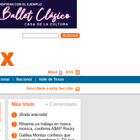
Móvil
RSS
cional
Nacional
Valle de Texas
Suscribete a esta Sección
Más Visto
+ Comentado
1
¡Boda arácnida!
2
Rihanna ya trabaja en nueva
música, confirma A$AP Rocky
s
3
Galilea Montijo confiesa que
pensó en abandonar la TV tras