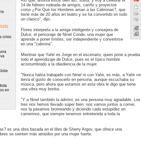
Así que, ahorita estoy bien así, solita, y voy a celebrar el
14 de febrero rodeada de amigos, cariño y proyectos
como ¿Por Qué los Hombres aman a las Cabronas?, que
una
tiene más de 20 años en teatro y se ha convertido en todo
un clásico", dijo.
2026)
Flores interpreta a la amiga inteligente y consejera de
Dulce, el personaje de Ninel Conde, una mujer que
 crisis
aprende a poner límites, ser independiente y convertirse
en una "cabrona".
runa
Mientras que Yahir es Jorge en el escenario, quien pone a prueba
iva
todo el aprendizaje de Dulce, pues es el típico hombre
acostumbrado a la obediencia de la mujer.
Jolie
"Nunca había trabajado con Ninel ni con Yahir, es más, a Yahir no
tenía el gusto de conocerlo en persona, aunque escuchaba su
música, pero ahora que estamos en esta obra le digo que tiene
ista
una vibra muy bonita.
tos en
"Y a Ninel también la admiro; es una persona muy agradable. Los
tres nos hemos llevado súper bien: nos vamos juntos a comer,
nos la pasamos bromeando y diciendo cada estupidez en
camerinos, que siempre tenemos entretenida a toda la
? es una obra basada en el libro de Sherry Argov, que ofrece una
bres se sienten más atraídos por una mujer fuerte.