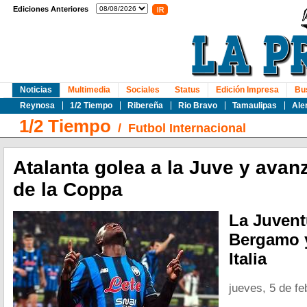
Ediciones Anteriores
Noticias
Multimedia
Sociales
Status
Edición Impresa
Bu
Reynosa
1/2 Tiempo
Ribereña
Rio Bravo
Tamaulipas
Ale
1/2 Tiempo
/
Futbol Internacional
Atalanta golea a la Juve y avan
de la Coppa
La Juvent
Bergamo y
Italia
jueves, 5 de f