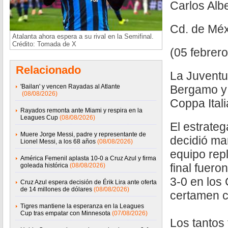
Carlos Alb
Cd. de Méx
Atalanta ahora espera a su rival en la Semifinal.
Crédito: Tomada de X
(05 febrer
Relacionado
La Juventu
'Bailan' y vencen Rayadas al Atlante
Bergamo y 
(08/08/2026)
Coppa Itali
Rayados remonta ante Miami y respira en la
Leagues Cup
(08/08/2026)
El estrateg
Muere Jorge Messi, padre y representante de
decidió ma
Lionel Messi, a los 68 años
(08/08/2026)
equipo repl
América Femenil aplasta 10-0 a Cruz Azul y firma
final fuero
goleada histórica
(08/08/2026)
3-0 en los 
Cruz Azul espera decisión de Érik Lira ante oferta
de 14 millones de dólares
(08/08/2026)
certamen c
Tigres mantiene la esperanza en la Leagues
Cup tras empatar con Minnesota
(07/08/2026)
Los tantos