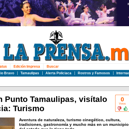
atus
Edición Impresa
Buscar
io Bravo
Tamaulipas
Alerta Policiaca
Rostros y Famosos
Interna
 Punto Tamaulipas, visítalo
0
Votos
ia: Turismo
Aventura de naturaleza, turismo cinegético, cultura,
tradiciones, gastronomía y mucho más en un municipio