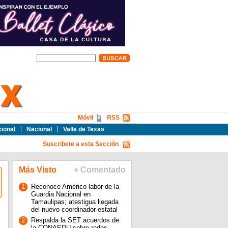
Móvil
RSS
cional
Nacional
Valle de Texas
Suscribete a esta Sección
Más Visto
+ Comentado
1
Reconoce Américo labor de la
Guardia Nacional en
Tamaulipas; atestigua llegada
del nuevo coordinador estatal
2
Respalda la SET acuerdos de
la CONAEDU sobre redes