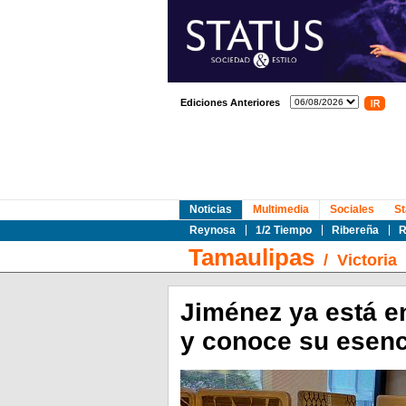
Ediciones Anteriores
Noticias
Multimedia
Sociales
St
Reynosa
1/2 Tiempo
Ribereña
R
Tamaulipas
/
Victoria
Jiménez ya está en
y conoce su esenc