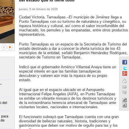
del estado que lo tiene todo
jueves, 5 de febrero de 2026
Ciudad Victoria, Tamaulipas.–El municipio de Jiménez llega a
Punto Tamaulipas con su turismo de naturaleza y cinegético, su
riqueza histórica y cultural, así como el sabor inconfundible del
machacado, los pemoles y las empanadas, entre otros productos
representativos.
Punto Tamaulipas es un espacio de la Secretaría de Turismo del
estado destinado a dar a conocer la oferta turística de los 43
municipios de la entidad, señaló Benjamín Hernández Rodríguez,
secretario de Turismo en Tamaulipas.
Indicó que el gobernador Américo Villarreal Anaya tiene un
especial interés en que las familias tamaulipecas
descubran y valoren aún más la riqueza de su propio
estado.
°
Al igual que en el espacio ubicado en el Aeropuerto
Internacional Felipe Ángeles (AIFA), en Punto Tamaulipas
se exhibe un vibrante mosaico de los destinos turísticos y
de la extraordinaria herencia artesanal de Tamaulipas ante
o del
visitantes locales, nacionales e internacionales.
n para
El funcionario subrayó que Tamaulipas cuenta con una gran
 de
diversidad de bellezas naturales, historia, tradiciones y
gastronomía que deben ser motivo de orgullo para las y los