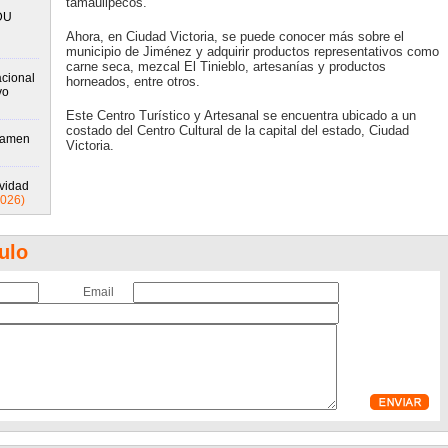
tamaulipecos.
DU
Ahora, en Ciudad Victoria, se puede conocer más sobre el
municipio de Jiménez y adquirir productos representativos como
carne seca, mezcal El Tinieblo, artesanías y productos
cional
horneados, entre otros.
vo
Este Centro Turístico y Artesanal se encuentra ubicado a un
costado del Centro Cultural de la capital del estado, Ciudad
xamen
Victoria.
ividad
2026)
ulo
Email