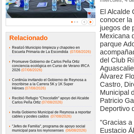
miércoles, 4 d
El Alcalde 
conocer la
juegos de 
Mexicana d
Relacionado
parque Ado
Realizó Municipio limpieza y chapoleo en
acompañado
Escuela Primaria de La Escondida
(07/08/2026)
del Club R
Promueve Gobierno de Carlos Peña Ortiz
conciencia ecológica en Curso de Verano IRCA
Aguascalie
2026
(07/08/2026)
Álvarez Flo
Continúa invitando el Gobierno de Reynosa a
Castro, Dir
inscribirse a la Carrera 5K y 1K Super
Héroes
(07/08/2026)
Municipal 
Recibió Refugio "Chocolatín" apoyo del Alcalde
Patricio Ga
Carlos Peña Ortiz
(07/08/2026)
Deportivo d
Invita Gobierno Municipal de Reynosa a reportar
cables y postes caídos
(07/08/2026)
"Gracias a 
"Jefes de Familia", programa de apoyo social
Eustacio Á
municipal para los reynosenses
(06/08/2026)