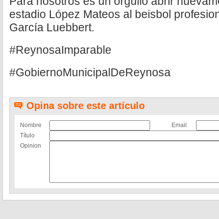
Para nosotros es un orgullo abrir nuevam
estadio López Mateos al beisbol profesion
García Luebbert.
#ReynosaImparable
#GobiernoMunicipalDeReynosa
Opina sobre este artículo
Nombre
Email
Título
Opinion