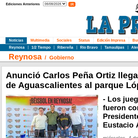
Ediciones Anteriores
Noticias
Multimedia
Sociales
Status
Edición Impresa
Bu
Reynosa
1/2 Tiempo
Ribereña
Rio Bravo
Tamaulipas
Ale
Reynosa
/
Gobierno
Anunció Carlos Peña Ortiz lleg
de Aguascalientes al parque L
- Los jue
fueron co
President
Eustacio 