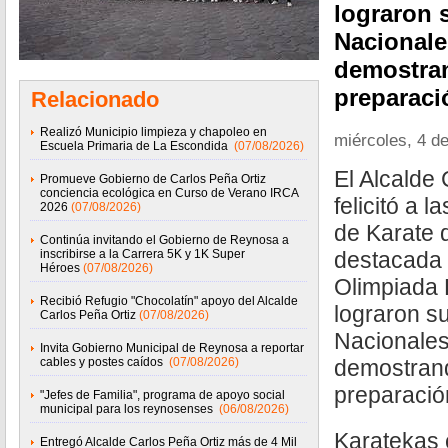
lograron 
Nacional
demostran
preparaci
Relacionado
Realizó Municipio limpieza y chapoleo en
miércoles, 4 d
Escuela Primaria de La Escondida
(07/08/2026)
El Alcalde 
Promueve Gobierno de Carlos Peña Ortiz
conciencia ecológica en Curso de Verano IRCA
felicitó a 
2026
(07/08/2026)
de Karate 
Continúa invitando el Gobierno de Reynosa a
inscribirse a la Carrera 5K y 1K Super
destacada 
Héroes
(07/08/2026)
Olimpiada 
Recibió Refugio "Chocolatín" apoyo del Alcalde
lograron s
Carlos Peña Ortiz
(07/08/2026)
Nacionale
Invita Gobierno Municipal de Reynosa a reportar
cables y postes caídos
(07/08/2026)
demostrand
preparació
"Jefes de Familia", programa de apoyo social
municipal para los reynosenses
(06/08/2026)
Karatekas c
Entregó Alcalde Carlos Peña Ortiz más de 4 Mil