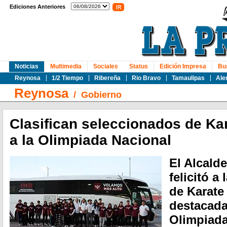
Ediciones Anteriores
Noticias
Multimedia
Sociales
Status
Edición Impresa
Bu
Reynosa
1/2 Tiempo
Ribereña
Rio Bravo
Tamaulipas
Ale
Reynosa
/
Gobierno
Clasifican seleccionados de Ka
a la Olimpiada Nacional
El Alcald
felicitó a
de Karate
destacada
Olimpiada