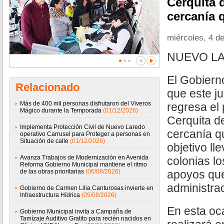
Cerquita d
cercanía 
miércoles, 4 d
NUEVO LA
El Gobiern
Relacionado
que este j
Más de 400 mil personas disfrutaron del Viveros
regresa el
Mágico durante la Temporada
(01/12/2026)
Cerquita de
Implementa Protección Civil de Nuevo Laredo
cercanía q
operativo Carrusel para Proteger a personas en
Situación de calle
(01/12/2026)
objetivo ll
Avanza Trabajos de Modernización en Avenida
colonias lo
Reforma Gobierno Municipal mantiene el ritmo
de las obras prioritarias
(06/08/2026)
apoyos que
administra
Gobierno de Carmen Lilia Canturosas invierte en
Infraestructura Hídrica
(05/08/2026)
En esta oca
Gobierno Municipal invita a Campaña de
Tamízaje Auditivo Gratito para recién nacidos en