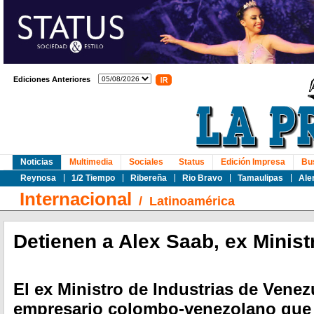
Ediciones Anteriores
Noticias
Multimedia
Sociales
Status
Edición Impresa
Bu
Reynosa
1/2 Tiempo
Ribereña
Rio Bravo
Tamaulipas
Ale
Internacional
/
Latinoamérica
Detienen a Alex Saab, ex Minis
El ex Ministro de Industrias de Venez
empresario colombo-venezolano que 