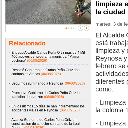
limpieza e
la ciudad
martes, 3 de f
El Alcalde 
está traba
Relacionado
limpieza y 
Entregó Alcalde Carlos Peña Ortiz más de 4 Mil
400 apoyos del programa municipal "Mamá
Reynosa y 
Luchona"
(06/08/2026)
febrero se
Rescató Gobierno de Carlos Peña Ortiz dos
actividade
caninos en Arecas
(06/08/2026)
diferentes 
Seguimos iluminando a Reynosa
(06/08/2026)
como:
Promueve Gobierno de Carlos Peña Ortiz la
tradición del danzón
(06/08/2026)
- Limpieza
En los últimos 15 días se han incrementado los
la colonia 
accidentes viales en Reynosa
(06/08/2026)
Avanza Gobierno de Carlos Peña Ortiz en
- Limpieza
construcción de colector sanitario de la Leal
Puente
(06/08/2026)