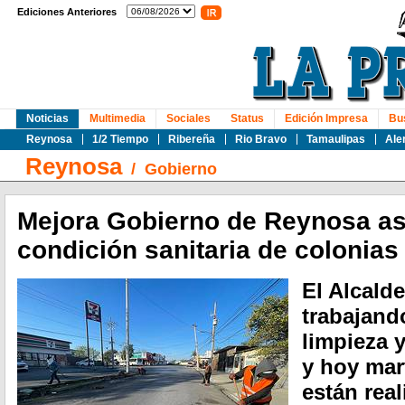
Ediciones Anteriores
Noticias
Multimedia
Sociales
Status
Edición Impresa
Bu
Reynosa
1/2 Tiempo
Ribereña
Rio Bravo
Tamaulipas
Ale
Reynosa
/
Gobierno
Mejora Gobierno de Reynosa as
condición sanitaria de colonias
El Alcalde
trabajand
limpieza 
y hoy mar
están rea