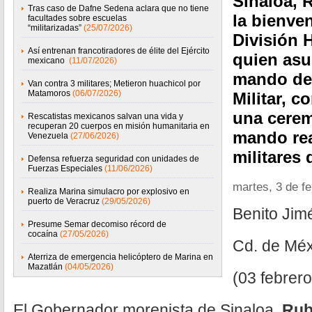
Sinaloa, 
Tras caso de Dafne Sedena aclara que no tiene
la bienve
facultades sobre escuelas
“militarizadas”
(25/07/2026)
División H
Así entrenan francotiradores de élite del Ejército
quien asu
mexicano
(11/07/2026)
mando de 
Van contra 3 militares; Metieron huachicol por
Matamoros
(06/07/2026)
Militar, c
una cere
Rescatistas mexicanos salvan una vida y
recuperan 20 cuerpos en misión humanitaria en
mando rea
Venezuela
(27/06/2026)
militares 
Defensa refuerza seguridad con unidades de
Fuerzas Especiales
(11/06/2026)
martes, 3 de f
Realiza Marina simulacro por explosivo en
puerto de Veracruz
(29/05/2026)
Benito Ji
Presume Semar decomiso récord de
cocaína
(27/05/2026)
Cd. de Méx
Aterriza de emergencia helicóptero de Marina en
Mazatlán
(04/05/2026)
(03 febrero
El Gobernador morenista de Sinaloa,
Rub