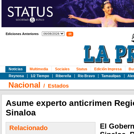
Ediciones Anteriores
Noticias
Multimedia
Sociales
Status
Edición Impresa
Bu
Reynosa
1/2 Tiempo
Ribereña
Rio Bravo
Tamaulipas
Ale
Nacional
/
Estados
Asume experto anticrimen Regió
Sinaloa
El Gobern
Relacionado