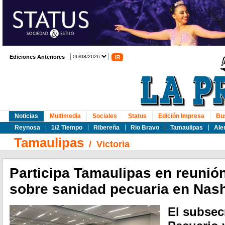
Ediciones Anteriores
Noticias
Multimedia
Sociales
Status
Edición Impresa
Bu
Reynosa
1/2 Tiempo
Ribereña
Rio Bravo
Tamaulipas
Ale
Tamaulipas
/
Victoria
Participa Tamaulipas en reunió
sobre sanidad pecuaria en Nash
El subsec