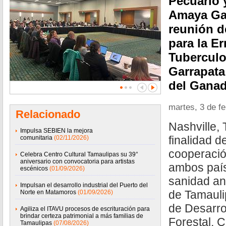
Pecuario 
Amaya Gar
reunión d
para la Er
Tuberculo
Garrapata
del Gana
martes, 3 de f
Relacionado
Nashville,
Impulsa SEBIEN la mejora
finalidad d
comunitaria
(02/11/2026)
cooperació
Celebra Centro Cultural Tamaulipas su 39°
aniversario con convocatoria para artistas
ambos país
escénicos
(01/09/2026)
sanidad an
Impulsan el desarrollo industrial del Puerto del
de Tamauli
Norte en Matamoros
(01/09/2026)
de Desarro
Agiliza el ITAVU procesos de escrituración para
brindar certeza patrimonial a más familias de
Forestal,
Tamaulipas
(07/08/2026)