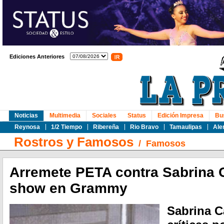
Ediciones Anteriores
Noticias
Multimedia
Sociales
Status
Edición Impresa
Bu
Reynosa
1/2 Tiempo
Ribereña
Rio Bravo
Tamaulipas
Ale
Rostros y Famosos
/
Famosos
Arremete PETA contra Sabrina C
show en Grammy
Sabrina C