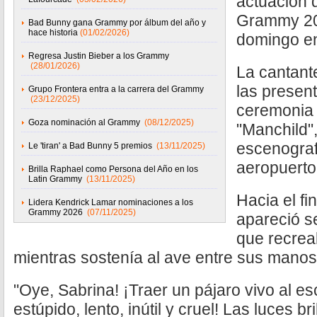
actuación 
Grammy 20
Bad Bunny gana Grammy por álbum del año y
hace historia
(01/02/2026)
domingo en
Regresa Justin Bieber a los Grammy
(28/01/2026)
La cantant
las present
Grupo Frontera entra a la carrera del Grammy
(23/12/2025)
ceremonia 
Goza nominación al Grammy
(08/12/2025)
"Manchild
escenograf
Le 'tiran' a Bad Bunny 5 premios
(13/11/2025)
aeropuerto
Brilla Raphael como Persona del Año en los
Latin Grammy
(13/11/2025)
Hacia el fi
Lidera Kendrick Lamar nominaciones a los
Grammy 2026
(07/11/2025)
apareció s
que recrea
mientras sostenía al ave entre sus manos
"Oye, Sabrina! ¡Traer un pájaro vivo al 
estúpido, lento, inútil y cruel! Las luces bri