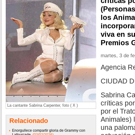
críticas 
(Personas
los Anima
incorpora
viva en s
Premios 
martes, 3 de f
Agencia R
CIUDAD D
Sabrina Ca
críticas p
La cantante Sabrina Carpenter, foto ( X )
por el Trat
Animales) 
Relacionado
una paloma
Enorgullece compartir gloria de Grammy con
Lafourcade
(03/02/2026)