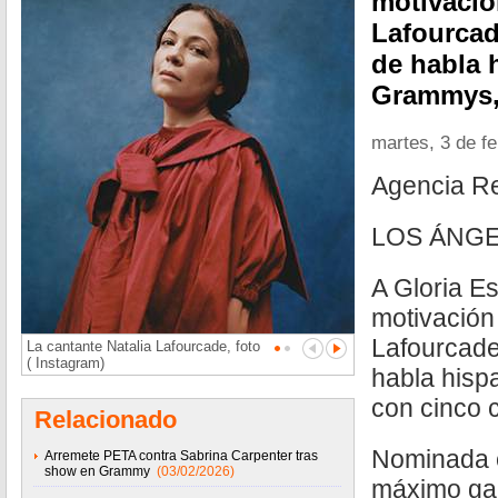
motivación
Lafourcad
de habla 
Grammys, 
martes, 3 de f
Agencia R
LOS ÁNGE
A Gloria Es
motivación 
Lafourcade
La cantante Natalia Lafourcade, foto
( Instagram)
habla his
con cinco 
Relacionado
Nominada e
Arremete PETA contra Sabrina Carpenter tras
show en Grammy
(03/02/2026)
máximo gal