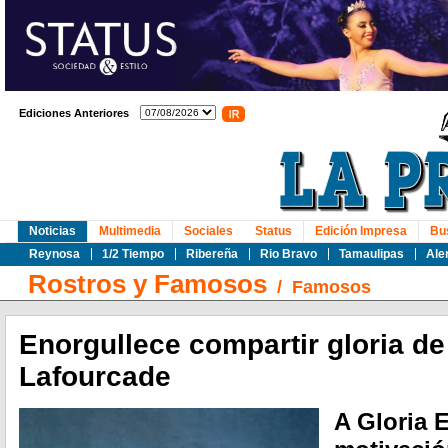
Ediciones Anteriores
Noticias
Multimedia
Sociales
Status
Edición Impresa
Bu
Reynosa
1/2 Tiempo
Ribereña
Rio Bravo
Tamaulipas
Ale
Rostros y Famosos
/
Famosos
Enorgullece compartir gloria 
Lafourcade
A Gloria E