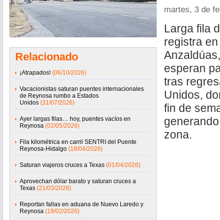
martes, 3 de f
Larga fila 
registra en
Anzaldúas
Relacionado
esperan pa
¡Atrapados!
(06/10/2026)
tras regre
Vacacionistas saturan puentes internacionales
Unidos, do
de Reynosa rumbo a Estados
Unidos
(31/07/2026)
fin de sem
generando t
Ayer largas filas… hoy, puentes vacíos en
Reynosa
(02/05/2026)
zona.
Fila kilométrica en carril SENTRI del Puente
Reynosa-Hidalgo
(18/04/2026)
Saturan viajeros cruces a Texas
(01/04/2026)
Aprovechan dólar barato y saturan cruces a
Texas
(21/03/2026)
Reportan fallas en aduana de Nuevo Laredo y
Reynosa
(18/02/2026)