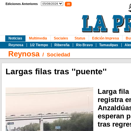
Ediciones Anteriores
Noticias
Multimedia
Sociales
Status
Edición Impresa
Bu
Reynosa
1/2 Tiempo
Ribereña
Rio Bravo
Tamaulipas
Ale
Reynosa
/
Sociedad
Largas filas tras ''puente''
Larga fila
registra 
Anzaldúa
esperan p
tras regr