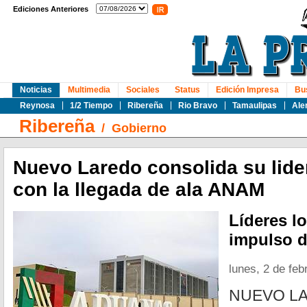
Ediciones Anteriores
Noticias
Multimedia
Sociales
Status
Edición Impresa
Bu
Reynosa
1/2 Tiempo
Ribereña
Rio Bravo
Tamaulipas
Ale
Ribereña
/
Gobierno
Nuevo Laredo consolida su lid
con la llegada de ala ANAM
Líderes l
impulso d
lunes, 2 de feb
NUEVO LA