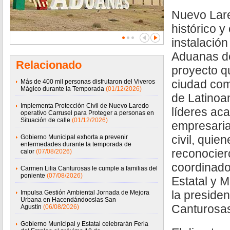
Nuevo Lar
histórico y
instalació
Aduanas d
Relacionado
proyecto q
ciudad com
Más de 400 mil personas disfrutaron del Viveros
Mágico durante la Temporada
(01/12/2026)
de Latinoa
Implementa Protección Civil de Nuevo Laredo
líderes ac
operativo Carrusel para Proteger a personas en
Situación de calle
(01/12/2026)
empresaria
civil, qui
Gobierno Municipal exhorta a prevenir
enfermedades durante la temporada de
reconociero
calor
(07/08/2026)
coordinado
Carmen Lilia Canturosas le cumple a familias del
poniente
(07/08/2026)
Estatal y 
la presiden
Impulsa Gestión Ambiental Jornada de Mejora
Urbana en Hacendándooslas San
Canturosas 
Agustín
(06/08/2026)
Gobierno Municipal y Estatal celebrarán Feria