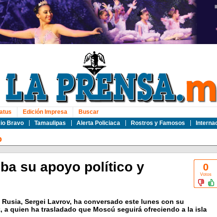
atus
Edición Impresa
Buscar
io Bravo
Tamaulipas
Alerta Policiaca
Rostros y Famosos
Interna
o
ba su apoyo político y
0
Votos
e Rusia, Sergei Lavrov, ha conversado este lunes con su
a quien ha trasladado que Moscú seguirá ofreciendo a la isla