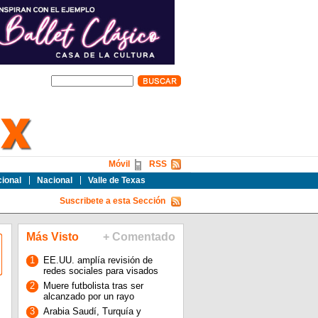
Móvil
RSS
cional
Nacional
Valle de Texas
Suscribete a esta Sección
Más Visto
+ Comentado
1
EE.UU. amplía revisión de
redes sociales para visados
2
Muere futbolista tras ser
alcanzado por un rayo
3
Arabia Saudí, Turquía y