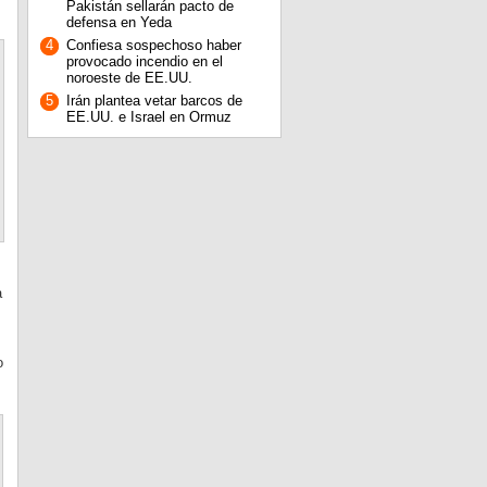
Pakistán sellarán pacto de
defensa en Yeda
4
Confiesa sospechoso haber
provocado incendio en el
noroeste de EE.UU.
5
Irán plantea vetar barcos de
EE.UU. e Israel en Ormuz
a
o