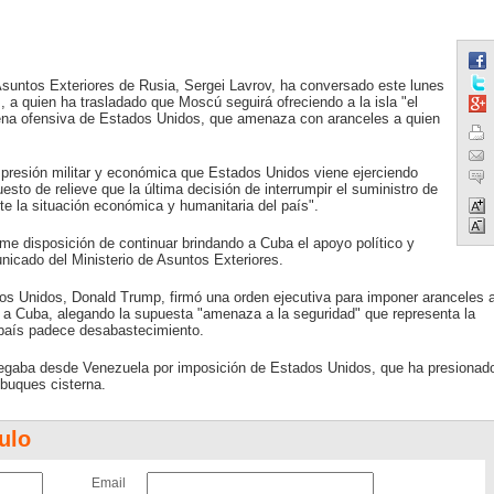
suntos Exteriores de Rusia, Sergei Lavrov, ha conversado este lunes
a quien ha trasladado que Moscú seguirá ofreciendo a la isla "el
plena ofensiva de Estados Unidos, que amenaza con aranceles a quien
 presión militar y económica que Estados Unidos viene ejerciendo
esto de relieve que la última decisión de interrumpir el suministro de
 la situación económica y humanitaria del país".
irme disposición de continuar brindando a Cuba el apoyo político y
nicado del Ministerio de Asuntos Exteriores.
s Unidos, Donald Trump, firmó una orden ejecutiva para imponer aranceles 
o a Cuba, alegando la supuesta "amenaza a la seguridad" que representa la
 país padece desabastecimiento.
llegaba desde Venezuela por imposición de Estados Unidos, que ha presionad
 buques cisterna.
ulo
Email