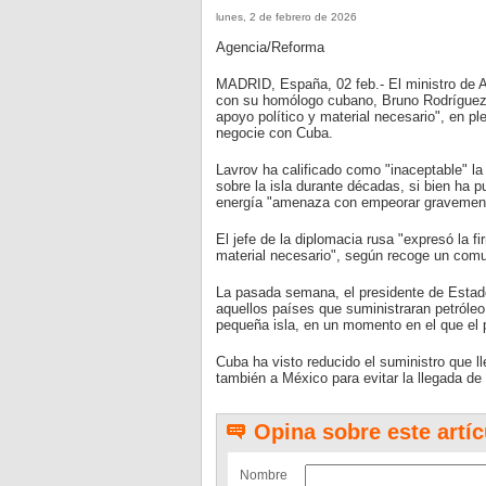
lunes, 2 de febrero de 2026
Agencia/Reforma
MADRID, España, 02 feb.- El ministro de A
con su homólogo cubano, Bruno Rodríguez, 
apoyo político y material necesario", en 
negocie con Cuba.
Lavrov ha calificado como "inaceptable" la
sobre la isla durante décadas, si bien ha pu
energía "amenaza con empeorar gravemente
El jefe de la diplomacia rusa "expresó la f
material necesario", según recoge un comu
La pasada semana, el presidente de Estado
aquellos países que suministraran petróle
pequeña isla, en un momento en el que el
Cuba ha visto reducido el suministro que 
también a México para evitar la llegada de
Opina sobre este artíc
Nombre