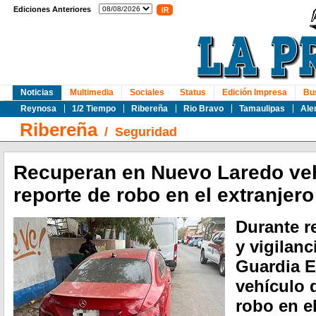
Ediciones Anteriores
Noticias
Multimedia
Sociales
Status
Edición Impresa
Bu
Reynosa
1/2 Tiempo
Ribereña
Rio Bravo
Tamaulipas
Ale
Ribereña
/
Seguridad
Recuperan en Nuevo Laredo ve
reporte de robo en el extranjero
Durante r
y vigilanc
Guardia E
vehículo 
robo en el