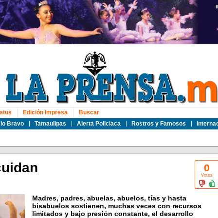
atus
Edición Impresa
Buscar
io Bravo
Tamaulipas
Alerta Policiaca
Rostros y Famosos
Interna
cuidan
0
Votos
Madres, padres, abuelas, abuelos, tías y hasta
bisabuelos sostienen, muchas veces con recursos
limitados y bajo presión constante, el desarrollo