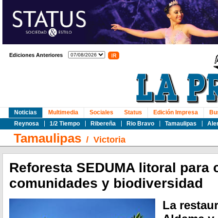
Ediciones Anteriores
Noticias
Multimedia
Sociales
Status
Edición Impresa
Bu
Reynosa
1/2 Tiempo
Ribereña
Rio Bravo
Tamaulipas
Ale
Tamaulipas
/
Victoria
Reforesta SEDUMA litoral para 
comunidades y biodiversidad
La restau