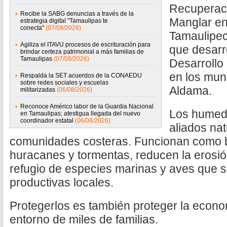
Recuperac
Recibe la SABG denuncias a través de la
Manglar en 
estrategia digital "Tamaulipas te
conecta"
(07/08/2026)
Tamaulipeco
Agiliza el ITAVU procesos de escrituración para
que desarro
brindar certeza patrimonial a más familias de
Tamaulipas
(07/08/2026)
Desarrollo
en los muni
Respalda la SET acuerdos de la CONAEDU
sobre redes sociales y escuelas
Aldama.
militarizadas
(06/08/2026)
Reconoce Américo labor de la Guardia Nacional
Los humed
en Tamaulipas; atestigua llegada del nuevo
coordinador estatal
(06/08/2026)
aliados nat
comunidades costeras. Funcionan como b
huracanes y tormentas, reducen la erosió
refugio de especies marinas y aves que s
productivas locales.
Protegerlos es también proteger la econom
entorno de miles de familias.