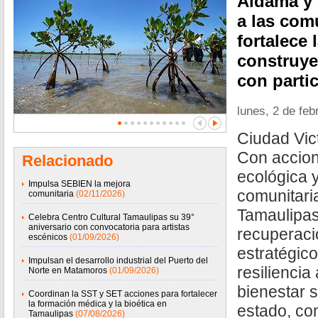
Aldama y 
a las com
fortalece 
construye
con parti
lunes, 2 de feb
Ciudad Vict
Con accion
Relacionado
ecológica y
Impulsa SEBIEN la mejora
comunitari
comunitaria
(02/11/2026)
Tamaulipas
Celebra Centro Cultural Tamaulipas su 39°
aniversario con convocatoria para artistas
recuperaci
escénicos
(01/09/2026)
estratégico
Impulsan el desarrollo industrial del Puerto del
resiliencia
Norte en Matamoros
(01/09/2026)
bienestar s
Coordinan la SST y SET acciones para fortalecer
la formación médica y la bioética en
estado, co
Tamaulipas
(07/08/2026)