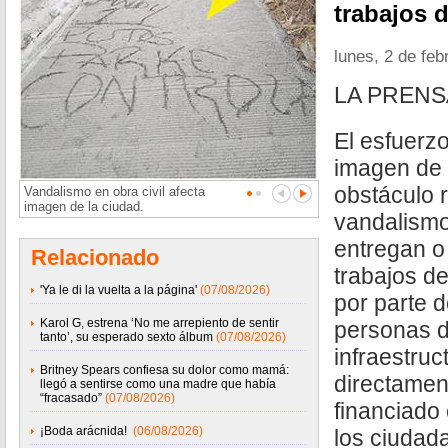
trabajos d
lunes, 2 de feb
LA PREN
El esfuerzo
imagen de 
obstáculo r
Vandalismo en obra civil afecta
imagen de la ciudad.
vandalismo
entregan o
Relacionado
trabajos de
'Ya le di la vuelta a la página'
(07/08/2026)
por parte d
Karol G, estrena ‘No me arrepiento de sentir
personas d
tanto’, su esperado sexto álbum
(07/08/2026)
infraestruc
Britney Spears confiesa su dolor como mamá:
directamen
llegó a sentirse como una madre que había
“fracasado”
(07/08/2026)
financiado
¡Boda arácnida!
(06/08/2026)
los ciudad