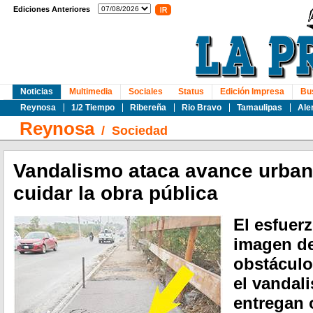
Ediciones Anteriores
Noticias
Multimedia
Sociales
Status
Edición Impresa
Bu
Reynosa
1/2 Tiempo
Ribereña
Rio Bravo
Tamaulipas
Ale
Reynosa
/
Sociedad
Vandalismo ataca avance urban
cuidar la obra pública
El esfuerz
imagen de
obstáculo
el vandal
entregan 