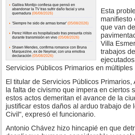
Galilea Montijo confiesa que pensó en
abandonar la TV tras sufrir daño facial y una
Esta probl
quemadura
(06/08/2026)
manifiesto 
'Siempre he sido de armas tomar'
(05/08/2026)
que van de
Perez Hilton es hospitalizado tras presunta crisis
pavimentac
durante transmisión en vivo
(05/08/2026)
Villa Esme
Shawn Mendes, confirma romance con Bruna
trabajos de
Marquezine, ex de Neymar, con una emotiva
declaración
(05/08/2026)
ejecutados
Servicios Públicos Primarios en múltiples 
El titular de Servicios Públicos Primarios
la falta de civismo que impera en ciertos
estos actos demeritan el avance de la ci
justificar estos daños al arduo trabajo d
Civil", expresó el funcionario.
Antonio Chávez hizo hincapié en que det