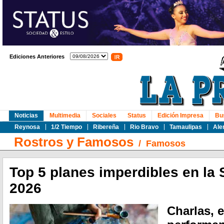
Ediciones Anteriores
Noticias
Multimedia
Sociales
Status
Edición Impresa
Bu
Reynosa
1/2 Tiempo
Ribereña
Rio Bravo
Tamaulipas
Ale
Rostros y Famosos
/
Famosos
Top 5 planes imperdibles en la
2026
Charlas, 