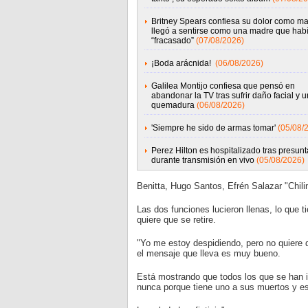
Britney Spears confiesa su dolor como m
llegó a sentirse como una madre que hab
“fracasado”
(07/08/2026)
¡Boda arácnida!
(06/08/2026)
Galilea Montijo confiesa que pensó en
abandonar la TV tras sufrir daño facial y 
quemadura
(06/08/2026)
'Siempre he sido de armas tomar'
(05/08/
Perez Hilton es hospitalizado tras presunta
durante transmisión en vivo
(05/08/2026)
Benitta, Hugo Santos, Efrén Salazar "Chili
Las dos funciones lucieron llenas, lo que 
quiere que se retire.
"Yo me estoy despidiendo, pero no quiere d
el mensaje que lleva es muy bueno.
Está mostrando que todos los que se han i
nunca porque tiene uno a sus muertos y e