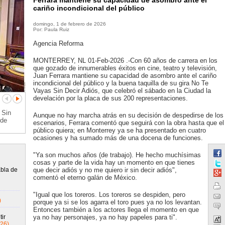
Ferrara mantiene su capacidad de asombro ante el
cariño incondicional del público
domingo, 1 de febrero de 2026
Por: Paula Ruiz
Agencia Reforma
MONTERREY, NL 01-Feb-2026 .-Con 60 años de carrera en los
que gozado de innumerables éxitos en cine, teatro y televisión,
Juan Ferrara mantiene su capacidad de asombro ante el cariño
incondicional del público y la buena taquilla de su gira No Te
Vayas Sin Decir Adiós, que celebró el sábado en la Ciudad la
develación por la placa de sus 200 representaciones.
 Sin
Aunque no hay marcha atrás en su decisión de despedirse de los
 de
escenarios, Ferrara comentó que seguirá con la obra hasta que el
público quiera; en Monterrey ya se ha presentado en cuatro
ocasiones y ha sumado más de una docena de funciones.
"Ya son muchos años (de trabajo). He hecho muchísimas
cosas y parte de la vida hay un momento en que tienes
abla de
que decir adiós y no me quiero ir sin decir adiós",
comentó el eterno galán de México.
"Igual que los toreros. Los toreros se despiden, pero
)
porque ya si se los agarra el toro pues ya no los levantan.
Entonces también a los actores llega el momento en que
ir
ya no hay personajes, ya no hay papeles para ti".
26)