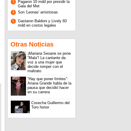
3
Pagaron 10 mdd por presidir la
Gala del Met
4
Son 'Leonas' amistosas
5
Gastaron Baldoni y Lively 60
mdd en costos legales
Otras Noticias
¡Mariana Seoane se pone
“Mala”! La cantante da
voz a una mujer que
decide romper con el
maltrato
“Hay que poner límites”:
Ariana Grande habla de la
pausa que decidió hacer
en su carrera
Cosecha Guillermo del
Toro honor