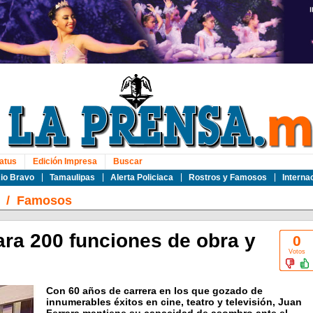
atus
Edición Impresa
Buscar
io Bravo
Tamaulipas
Alerta Policiaca
Rostros y Famosos
Interna
/
Famosos
ara 200 funciones de obra y
0
Votos
Con 60 años de carrera en los que gozado de
innumerables éxitos en cine, teatro y televisión, Juan