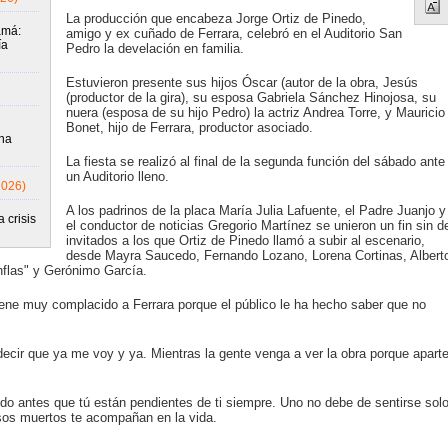
La producción que encabeza Jorge Ortiz de Pinedo,
amá:
amigo y ex cuñado de Ferrara, celebró en el Auditorio San
ía
Pedro la develación en familia.
Estuvieron presente sus hijos Óscar (autor de la obra, Jesús
(productor de la gira), su esposa Gabriela Sánchez Hinojosa, su
nuera (esposa de su hijo Pedro) la actriz Andrea Torre, y Mauricio
Bonet, hijo de Ferrara, productor asociado.
una
La fiesta se realizó al final de la segunda función del sábado ante
un Auditorio lleno.
2026)
A los padrinos de la placa María Julia Lafuente, el Padre Juanjo y
 crisis
el conductor de noticias Gregorio Martínez se unieron un fin sin d
invitados a los que Ortiz de Pinedo llamó a subir al escenario,
desde Mayra Saucedo, Fernando Lozano, Lorena Cortinas, Albert
nflas" y Gerónimo García.
tiene muy complacido a Ferrara porque el público le ha hecho saber que no
ecir que ya me voy y ya. Mientras la gente venga a ver la obra porque apart
do antes que tú están pendientes de ti siempre. Uno no debe de sentirse sol
sos muertos te acompañan en la vida.