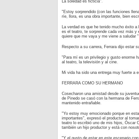
La soledad es ficticia".
"Estoy sorprendido (con las funciones llena
ríe, llora, es una obra importante, bien escr
La verdad es que he tenido mucho éxito a l
es el teatro, te sorprende cada vez más y 
quiere que me vaya y me viene a saludar "
Respecto a su carrera, Ferrara dijo estar 
"Para mí es un privilegio y gusto enorme h
al teatro, la televisión y al cine.
Mi vida ha sido una entrega muy fuerte a e
FERRARA COMO SU HERMANO
Cosecharon una amistad desde su juventud,
de Pinedo se casó con la hermana de Ferrar
mantenido entrañable.
"Yo estoy muy emocionado porque en esta
importantes", expresó el productor al tomar
teatro lo escribió uno de mis hijos, Óscar
también un hijo productor y está con nosot
"Y el gusto de estar en este escenario co