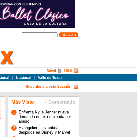
Móvil
RSS
cional
Nacional
Valle de Texas
Suscribete a esta Sección
Más Visto
+ Comentado
1
Enfrenta Kylie Jenner nueva
demanda de ex empleada por
abuso
2
Evangeline Lilly critica
despidos en Disney y Marvel