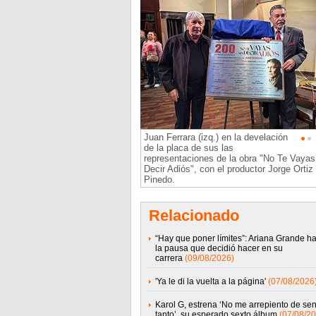
Juan Ferrara (izq.) en la develación
de la placa de sus las
representaciones de la obra "No Te Vayas
Decir Adiós", con el productor Jorge Ortiz
Pinedo.
Relacionado
“Hay que poner límites”: Ariana Grande h
la pausa que decidió hacer en su
carrera
(09/08/2026)
'Ya le di la vuelta a la página'
(07/08/2026
Karol G, estrena ‘No me arrepiento de sent
tanto’, su esperado sexto álbum
(07/08/20