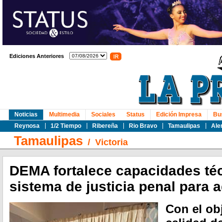
Ediciones Anteriores
Noticias
Multimedia
Sociales
Status
Edición Impresa
Bu
Reynosa
1/2 Tiempo
Ribereña
Rio Bravo
Tamaulipas
Ale
Tamaulipas
/
Victoria
DEMA fortalece capacidades téc
sistema de justicia penal para 
Con el obj