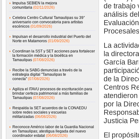
Impulsa SEBIEN la mejora
de trabajo 
comunitaria
(02/11/2026)
análisis de
Celebra Centro Cultural Tamaulipas su 39°
Evaluación
aniversario con convocatoria para artistas
escénicos
(01/09/2026)
Procesales
Impulsan el desarrollo industrial del Puerto del
Norte en Matamoros
(01/09/2026)
La activid
Coordinan la SST y SET acciones para fortalecer
la director
la formación médica y la bioética en
Tamaulipas
(07/08/2026)
García Barr
participaci
Recibe la SABG denuncias a través de la
estrategia digital "Tamaulipas te
de la Direc
conecta"
(07/08/2026)
Centros Re
Agiliza el ITAVU procesos de escrituración para
brindar certeza patrimonial a más familias de
atendieron
Tamaulipas
(07/08/2026)
por la Dir
Respalda la SET acuerdos de la CONAEDU
Responsabl
sobre redes sociales y escuelas
militarizadas
(06/08/2026)
Justicia P
Reconoce Américo labor de la Guardia Nacional
en Tamaulipas; atestigua llegada del nuevo
El propósit
coordinador estatal
(06/08/2026)