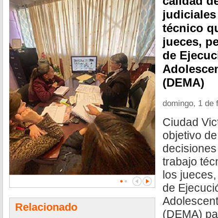
calidad d
judiciales
técnico q
jueces, p
de Ejecuc
Adolescen
(DEMA)
domingo, 1 de 
Ciudad Vict
objetivo de
decisiones 
trabajo té
los jueces,
de Ejecuci
Adolescent
Relacionado
(DEMA) par