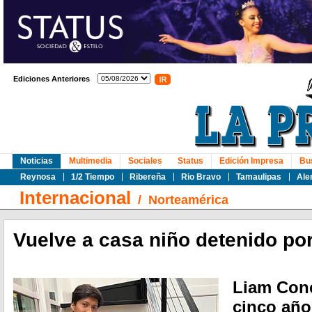
Ediciones Anteriores
Noticias
Multimedia
Sociales
Status
Edición Impresa
Bu
Reynosa
1/2 Tiempo
Ribereña
Rio Bravo
Tamaulipas
Ale
Internacional
/
Norteamérica
Vuelve a casa niño detenido po
Liam Cone
cinco año