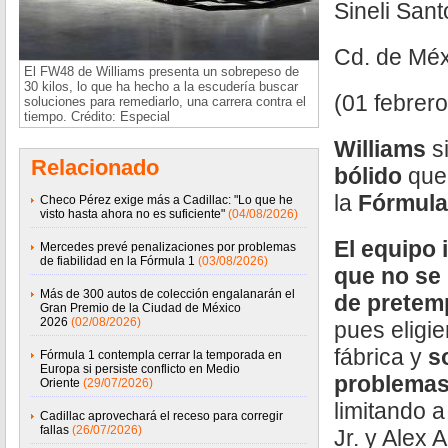
Sineli San
Cd. de Méx
El FW48 de Williams presenta un sobrepeso de
30 kilos, lo que ha hecho a la escudería buscar
(01 febrer
soluciones para remediarlo, una carrera contra el
tiempo. Crédito: Especial
Williams
s
Relacionado
bólido
que
la
Fórmula
Checo Pérez exige más a Cadillac: "Lo que he
visto hasta ahora no es suficiente"
(04/08/2026)
El equipo 
Mercedes prevé penalizaciones por problemas
de fiabilidad en la Fórmula 1
(03/08/2026)
que no se 
Más de 300 autos de colección engalanarán el
de prete
Gran Premio de la Ciudad de México
2026
(02/08/2026)
pues eligi
fábrica y
s
Fórmula 1 contempla cerrar la temporada en
Europa si persiste conflicto en Medio
problemas
Oriente
(29/07/2026)
limitando a
Cadillac aprovechará el receso para corregir
fallas
(26/07/2026)
Jr. y Alex 