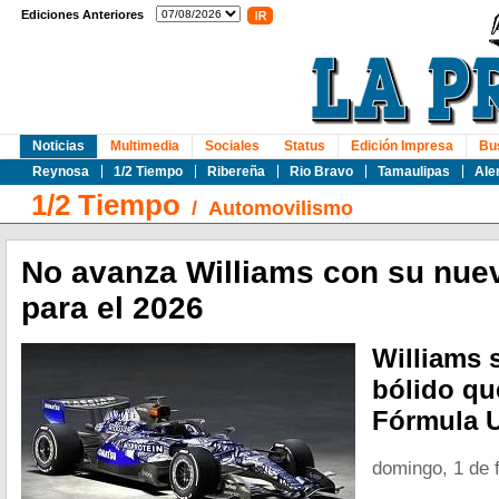
Ediciones Anteriores
Noticias
Multimedia
Sociales
Status
Edición Impresa
Bu
Reynosa
1/2 Tiempo
Ribereña
Rio Bravo
Tamaulipas
Ale
1/2 Tiempo
/
Automovilismo
No avanza Williams con su nu
para el 2026
Williams 
bólido qu
Fórmula 
domingo, 1 de 