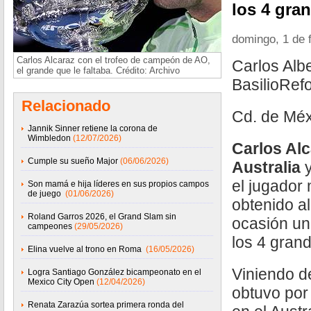
los 4 gran
domingo, 1 de 
Carlos Alcaraz con el trofeo de campeón de AO,
Carlos Alb
el grande que le faltaba. Crédito: Archivo
BasilioRef
Relacionado
Cd. de Méx
Jannik Sinner retiene la corona de
Wimbledon
(12/07/2026)
Carlos Al
Cumple su sueño Major
(06/06/2026)
Australia
el jugador
Son mamá e hija líderes en sus propios campos
de juego
(01/06/2026)
obtenido a
Roland Garros 2026, el Grand Slam sin
ocasión un
campeones
(29/05/2026)
los 4 grand
Elina vuelve al trono en Roma
(16/05/2026)
Viniendo de
Logra Santiago González bicampeonato en el
Mexico City Open
(12/04/2026)
obtuvo por 
Renata Zarazúa sortea primera ronda del