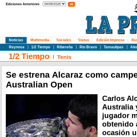
Ediciones Anteriores
Noticias
Multimedia
Sociales
Status
Edición Impresa
Bu
Reynosa
1/2 Tiempo
Ribereña
Rio Bravo
Tamaulipas
Ale
1/2 Tiempo
/
Tenis
Se estrena Alcaraz como campe
Australian Open
Carlos Al
Australia
jugador m
obtenido 
ocasión u