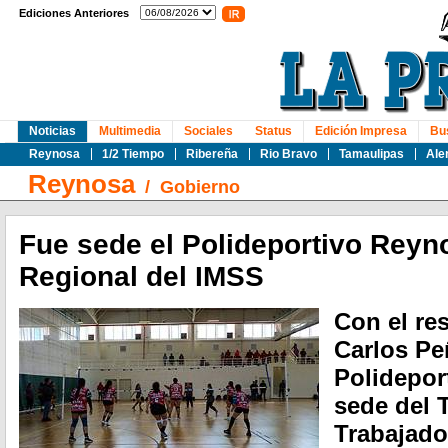
Ediciones Anteriores
Noticias
Multimedia
Sociales
Status
Edición Impresa
Bu
Reynosa
1/2 Tiempo
Ribereña
Rio Bravo
Tamaulipas
Ale
Reynosa
/
Gobierno
Fue sede el Polideportivo Reyn
Regional del IMSS
Con el re
Carlos Peñ
Polidepor
sede del 
Trabajado