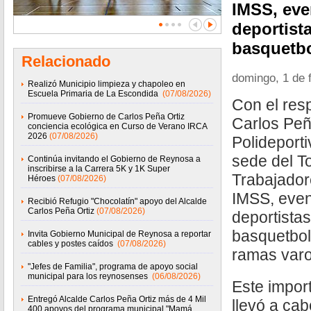
IMSS, eve
deportista
basquetbo
Relacionado
domingo, 1 de 
Realizó Municipio limpieza y chapoleo en
Escuela Primaria de La Escondida
(07/08/2026)
Con el res
Promueve Gobierno de Carlos Peña Ortiz
Carlos Peña
conciencia ecológica en Curso de Verano IRCA
2026
(07/08/2026)
Polideport
sede del T
Continúa invitando el Gobierno de Reynosa a
inscribirse a la Carrera 5K y 1K Super
Trabajador
Héroes
(07/08/2026)
IMSS, even
Recibió Refugio "Chocolatín" apoyo del Alcalde
Carlos Peña Ortiz
(07/08/2026)
deportistas
basquetbol 
Invita Gobierno Municipal de Reynosa a reportar
cables y postes caídos
(07/08/2026)
ramas varon
"Jefes de Familia", programa de apoyo social
municipal para los reynosenses
(06/08/2026)
Este impor
Entregó Alcalde Carlos Peña Ortiz más de 4 Mil
llevó a cab
400 apoyos del programa municipal "Mamá