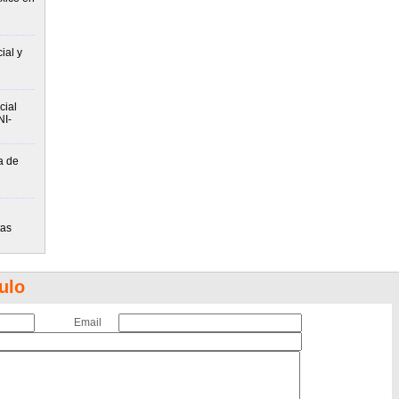
ial y
cial
NI-
a de
tas
ulo
Email