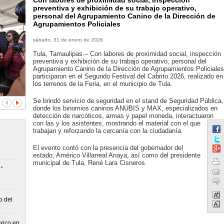
Con labores de proximidad social, inspección
preventiva y exhibición de su trabajo operativo,
personal del Agrupamiento Canino de la Dirección de
Agrupamientos Policiales
sábado, 31 de enero de 2026
Tula, Tamaulipas.– Con labores de proximidad social, inspección
preventiva y exhibición de su trabajo operativo, personal del
Agrupamiento Canino de la Dirección de Agrupamientos Policiales
participaron en el Segundo Festival del Cabrito 2026, realizado en
los terrenos de la Feria, en el municipio de Tula.
Se brindó servicio de seguridad en el stand de Seguridad Pública,
donde los binomios caninos ANUBIS y MAX, especializados en
detección de narcóticos, armas y papel moneda, interactuaron
con las y los asistentes, mostrando el material con el que
trabajan y reforzando la cercanía con la ciudadanía.
El evento contó con la presencia del gobernador del
estado, Américo Villarreal Anaya, así como del presidente
municipal de Tula, René Lara Cisneros.
°
o del
xico en