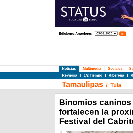
Ediciones Anteriores
Noticias
Multimedia
Sociales
St
Reynosa
1/2 Tiempo
Ribereña
R
Tamaulipas
/
Tula
Binomios caninos 
fortalecen la prox
Festival del Cabri