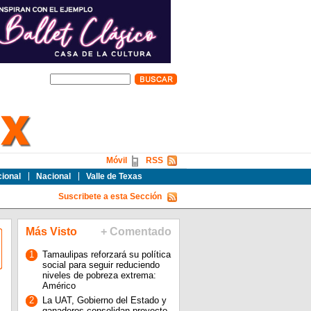
Móvil
RSS
cional
Nacional
Valle de Texas
Suscribete a esta Sección
Más Visto
+ Comentado
1
Tamaulipas reforzará su política
social para seguir reduciendo
niveles de pobreza extrema:
Américo
2
La UAT, Gobierno del Estado y
ganaderos consolidan proyecto