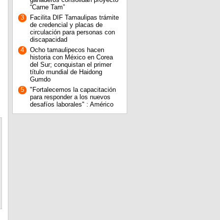
“Carne Tam”
3
Facilita DIF Tamaulipas trámite
de credencial y placas de
circulación para personas con
discapacidad
4
Ocho tamaulipecos hacen
historia con México en Corea
del Sur; conquistan el primer
título mundial de Haidong
Gumdo
5
"Fortalecemos la capacitación
para responder a los nuevos
desafíos laborales" : Américo