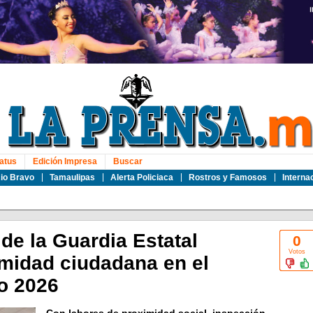
atus
Edición Impresa
Buscar
io Bravo
Tamaulipas
Alerta Policiaca
Rostros y Famosos
Interna
de la Guardia Estatal
0
Votos
imidad ciudadana en el
to 2026