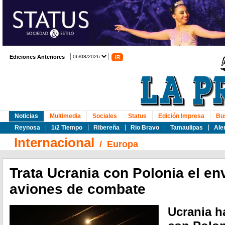
Ediciones Anteriores
Noticias
Multimedia
Sociales
Status
Edición Impresa
Bu
Reynosa
1/2 Tiempo
Ribereña
Rio Bravo
Tamaulipas
Ale
Internacional
/
Europa
Trata Ucrania con Polonia el en
aviones de combate
Ucrania h