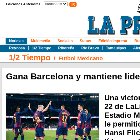
Ediciones Anteriores
Noticias
Multimedia
Sociales
Status
Edición Impresa
Bu
Reynosa
1/2 Tiempo
Ribereña
Rio Bravo
Tamaulipas
Ale
1/2 Tiempo
/
Futbol Mexicano
Gana Barcelona y mantiene lide
Una victor
22 de LaL
Estadio M
le permiti
Hansi Fli