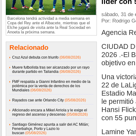
líder con
sábado, 31 de 
Barcelona tendrá actividad a media semana en
Por: Rodrigo 
Copa del Rey ante el Albacete, mientras que el
Elche jugará de visita ante la Real Sociedad en
Agencia R
Anoeta la próxima semana.
CIUDAD D
Relacionado
2026 .-El 
Cruz Azul debuta con triunfo
(06/08/2026)
objetivo en
Muere futbolista tras ser alcanzado por un rayo
durante partido en Tailandia
(06/08/2026)
Una victori
FMF respalda a Gianni Infantino en medio de la
22 de LaLi
polémica por la venta de derechos de los
Mundiales
(06/08/2026)
Estadio Ma
le permitió
Rayados cae ante Orlando City
(05/08/2026)
Hansi Flic
Aficionado encara a Mikel Arriola y le exige el
regreso del ascenso y descenso
(05/08/2026)
con 55 pun
Santiago Giménez apunta a salir del AC Milán;
Fenerbahçe, Porto y Lazio lo
Lamine Yam
buscan
(05/08/2026)