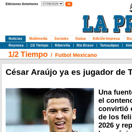
Ediciones Anteriores
Noticias
Multimedia
Sociales
Status
Edición Impresa
Bu
Reynosa
1/2 Tiempo
Ribereña
Rio Bravo
Tamaulipas
Ale
1/2 Tiempo
/
Futbol Mexicano
César Araújo ya es jugador de 
Una fuent
el conten
convirtió
de los fel
2026 y re