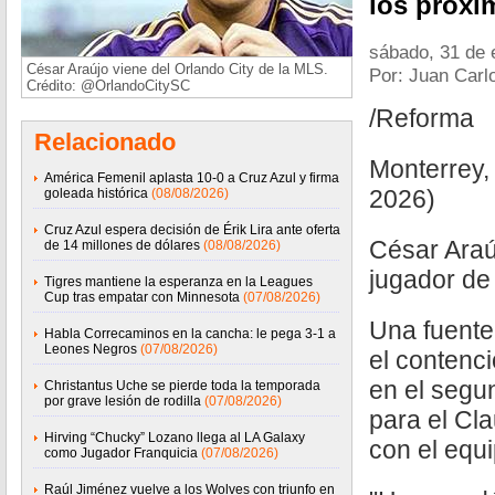
los próxi
sábado, 31 de 
César Araújo viene del Orlando City de la MLS.
Por: Juan Carl
Crédito: @OrlandoCitySC
/Reforma
Relacionado
Monterrey,
América Femenil aplasta 10-0 a Cruz Azul y firma
2026)
goleada histórica
(08/08/2026)
Cruz Azul espera decisión de Érik Lira ante oferta
César Araú
de 14 millones de dólares
(08/08/2026)
jugador de 
Tigres mantiene la esperanza en la Leagues
Cup tras empatar con Minnesota
(07/08/2026)
Una fuente
Habla Correcaminos en la cancha: le pega 3-1 a
Leones Negros
(07/08/2026)
el contenc
en el segun
Christantus Uche se pierde toda la temporada
por grave lesión de rodilla
(07/08/2026)
para el Cl
Hirving “Chucky” Lozano llega al LA Galaxy
con el equ
como Jugador Franquicia
(07/08/2026)
Raúl Jiménez vuelve a los Wolves con triunfo en