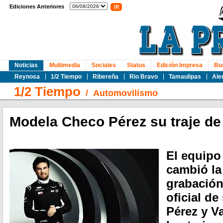
Ediciones Anteriores
Noticias
Multimedia
Sociales
Status
Edición Impresa
Bu
Reynosa
1/2 Tiempo
Ribereña
Rio Bravo
Tamaulipas
Ale
1/2 Tiempo
/
Automovilismo
Modela Checo Pérez su traje de
El equipo
cambió la
grabación
oficial de
Pérez y V