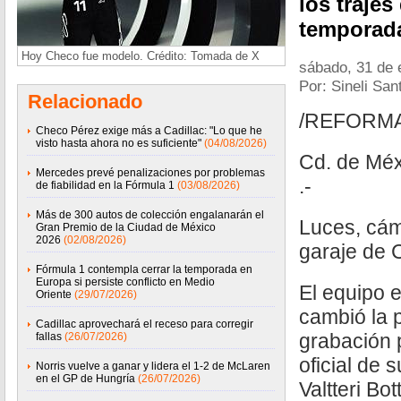
los trajes
temporada
Hoy Checo fue modelo. Crédito: Tomada de X
sábado, 31 de 
Por: Sineli San
Relacionado
/REFORM
Checo Pérez exige más a Cadillac: "Lo que he
visto hasta ahora no es suficiente"
(04/08/2026)
Cd. de Méx
Mercedes prevé penalizaciones por problemas
.-
de fiabilidad en la Fórmula 1
(03/08/2026)
Más de 300 autos de colección engalanarán el
Luces, cám
Gran Premio de la Ciudad de México
2026
(02/08/2026)
garaje de C
Fórmula 1 contempla cerrar la temporada en
Europa si persiste conflicto en Medio
El equipo 
Oriente
(29/07/2026)
cambió la p
Cadillac aprovechará el receso para corregir
grabación 
fallas
(26/07/2026)
oficial de 
Norris vuelve a ganar y lidera el 1-2 de McLaren
en el GP de Hungría
(26/07/2026)
Valtteri Bo