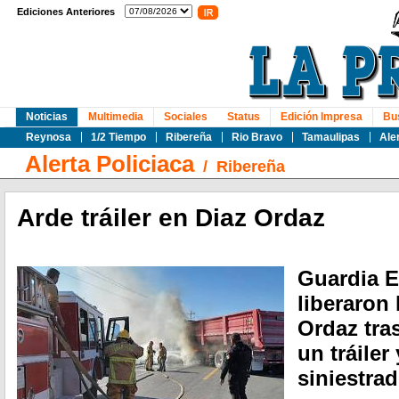
Ediciones Anteriores
Noticias
Multimedia
Sociales
Status
Edición Impresa
Bu
Reynosa
1/2 Tiempo
Ribereña
Rio Bravo
Tamaulipas
Ale
Alerta Policiaca
/
Ribereña
Arde tráiler en Diaz Ordaz
Guardia Es
liberaron 
Ordaz tra
un tráiler
siniestrad