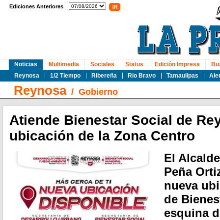
Ediciones Anteriores
Noticias
Multimedia
Sociales
Status
Edición Impresa
Bu
Reynosa
1/2 Tiempo
Ribereña
Rio Bravo
Tamaulipas
Ale
Reynosa
/
Gobierno
Atiende Bienestar Social de R
ubicación de la Zona Centro
El Alcald
Peña Ortiz
nueva ubi
de Bienest
esquina de