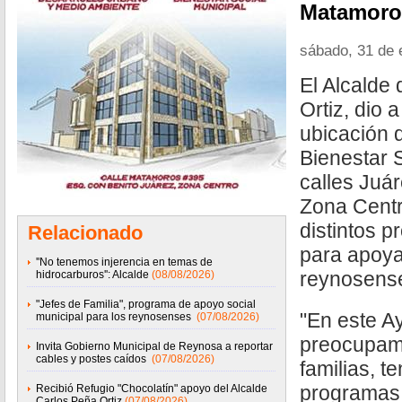
Matamoros
sábado, 31 de 
El Alcalde
Ortiz, dio 
ubicación d
Bienestar S
calles Juá
Zona Centro
distintos 
Relacionado
para apoyar
''No tenemos injerencia en temas de
reynosens
hidrocarburos'': Alcalde
(08/08/2026)
"Jefes de Familia", programa de apoyo social
"En este A
municipal para los reynosenses
(07/08/2026)
preocupamo
Invita Gobierno Municipal de Reynosa a reportar
cables y postes caídos
(07/08/2026)
familias, 
programas 
Recibió Refugio "Chocolatín" apoyo del Alcalde
Carlos Peña Ortiz
(07/08/2026)