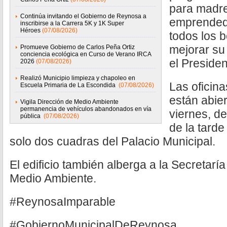
para madre
Continúa invitando el Gobierno de Reynosa a
emprended
inscribirse a la Carrera 5K y 1K Super
Héroes
(07/08/2026)
todos los 
mejorar su
Promueve Gobierno de Carlos Peña Ortiz
conciencia ecológica en Curso de Verano IRCA
el Presiden
2026
(07/08/2026)
Realizó Municipio limpieza y chapoleo en
Las oficina
Escuela Primaria de La Escondida
(07/08/2026)
están abier
Vigila Dirección de Medio Ambiente
permanencia de vehículos abandonados en vía
viernes, d
pública
(07/08/2026)
de la tarde
solo dos cuadras del Palacio Municipal.
El edificio también alberga a la Secretarí
Medio Ambiente.
#ReynosaImparable
#GobiernoMunicipalDeReynosa